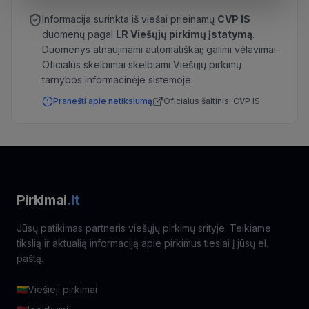
Informacija surinkta iš viešai prieinamų
CVP IS
duomenų pagal
LR Viešųjų pirkimų įstatymą
.
Duomenys atnaujinami automatiškai; galimi vėlavimai.
Oficialūs skelbimai skelbiami Viešųjų pirkimų
tarnybos informacinėje sistemoje.
Pranešti apie netikslumą
Oficialus šaltinis: CVP IS
Pirkimai
.lt
Jūsų patikimas partneris viešųjų pirkimų srityje. Teikiame
tikslią ir aktualią informaciją apie pirkimus tiesiai į jūsų el.
paštą.
Viešieji pirkimai