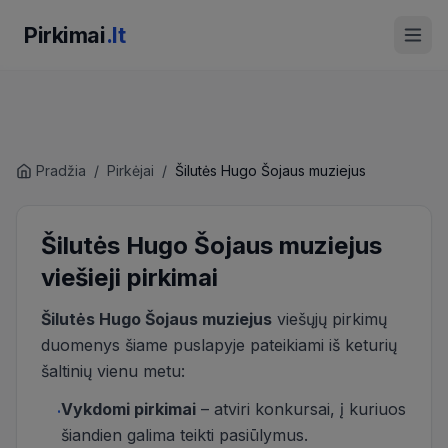
Pirkimai
.lt
Pradžia
/
Pirkėjai
/
Šilutės Hugo Šojaus muziejus
Šilutės Hugo Šojaus muziejus
viešieji pirkimai
Šilutės Hugo Šojaus muziejus
viešųjų pirkimų
duomenys šiame puslapyje pateikiami iš keturių
šaltinių vienu metu:
Vykdomi pirkimai
– atviri konkursai, į kuriuos
·
šiandien galima teikti pasiūlymus.