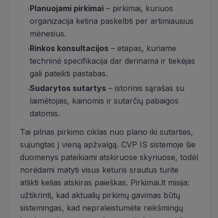
Planuojami pirkimai
– pirkimai, kuriuos
·
organizacija ketina paskelbti per artimiausius
mėnesius.
Rinkos konsultacijos
– etapas, kuriame
·
techninė specifikacija dar derinama ir tiekėjas
gali pateikti pastabas.
Sudarytos sutartys
– istorinis sąrašas su
·
laimėtojais, kainomis ir sutarčių pabaigos
datomis.
Tai pilnas pirkimo ciklas nuo plano iki sutarties,
sujungtas į vieną apžvalgą. CVP IS sistemoje šie
duomenys pateikiami atskiruose skyriuose, todėl
norėdami matyti visus keturis srautus turite
atlikti kelias atskiras paieškas. Pirkimai.lt misija:
užtikrinti, kad aktualių pirkimų gavimas būtų
sistemingas, kad nepraleistumėte reikšmingų