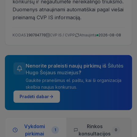
konkursų ir negautumėte nereikalingo triukšmo.
Duomenys atnaujinami automatiškai pagal viešai
prieinamą CVP IS informaciją.
KODAS
CVP IS / CVPP
Atnaujinta
2026-08-08
190704770
Nenorite praleisti naujų pirkimų iš
Šilutės
Hugo Šojaus muziejus
?
Gaukite pranešimus el. paštu, kai ši organizacija
skelbia naujus konkursus.
Pradėti dabar
Vykdomi
Rinkos
1
0
pirkimai
konsultacijos