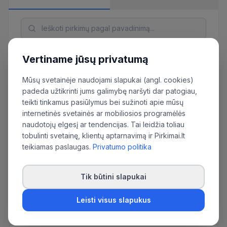
Vertiname jūsų privatumą
Pirkimo
Paskelbta
Terminas
Bū
pavadinimas
Mūsų svetainėje naudojami slapukai (angl. cookies)
padeda užtikrinti jums galimybę naršyti dar patogiau,
Mobilios
teikti tinkamus pasiūlymus bei sužinoti apie mūsų
aplikacijos ir
internetinės svetainės ar mobiliosios programėlės
interaktyvaus
naudotojų elgesį ar tendencijas. Tai leidžia toliau
žemėlapio su
tobulinti svetainę, klientų aptarnavimą ir Pirkimai.lt
2026-
2026-
turistiniais
teikiamas paslaugas.
Privatumo politika
Pa
05-04
05-12
maršruto
objektais
Tik būtini slapukai
sukūrimo
paslaugos
Leisti visus slapukus