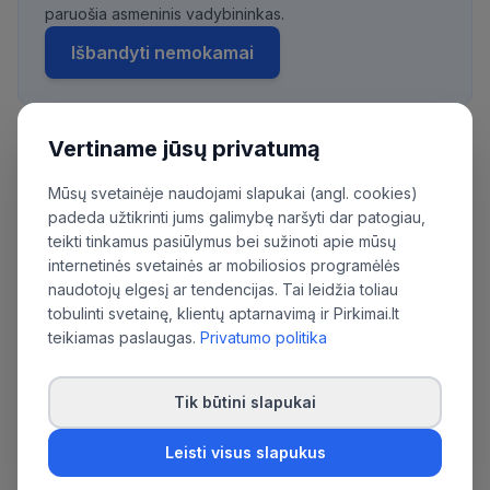
paruošia asmeninis vadybininkas.
Išbandyti nemokamai
Vertiname jūsų privatumą
Daugiau pirkimų iš šios organizacijos:
Mūsų svetainėje naudojami slapukai (angl. cookies)
Varėnos rajono savivaldybės administracija
padeda užtikrinti jums galimybę naršyti dar patogiau,
teikti tinkamus pasiūlymus bei sužinoti apie mūsų
internetinės svetainės ar mobiliosios programėlės
naudotojų elgesį ar tendencijas. Tai leidžia toliau
tobulinti svetainę, klientų aptarnavimą ir Pirkimai.lt
teikiamas paslaugas.
Privatumo politika
Tik būtini slapukai
Leisti visus slapukus