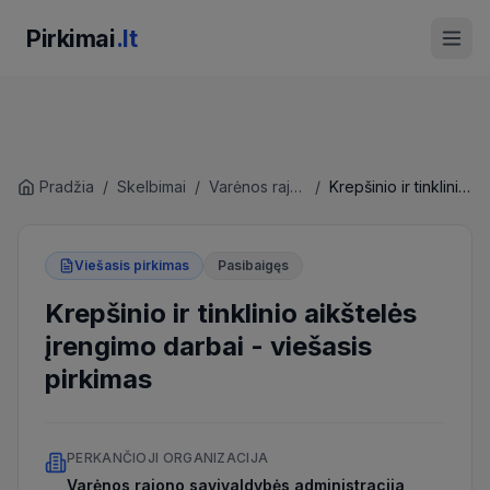
Pirkimai
.lt
Pradžia
/
Skelbimai
/
Varėnos rajono savivaldybės administracija
/
Krepšinio ir tinklinio aikštelės įrengimo darbai
Viešasis pirkimas
Pasibaigęs
Krepšinio ir tinklinio aikštelės
įrengimo darbai
-
viešasis
pirkimas
PERKANČIOJI ORGANIZACIJA
Varėnos rajono savivaldybės administracija