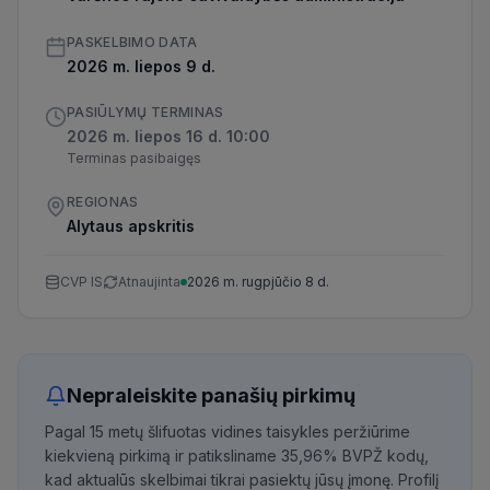
PASKELBIMO DATA
2026 m. liepos 9 d.
PASIŪLYMŲ TERMINAS
2026 m. liepos 16 d. 10:00
Terminas pasibaigęs
REGIONAS
Alytaus apskritis
CVP IS
Atnaujinta
2026 m. rugpjūčio 8 d.
Nepraleiskite panašių pirkimų
Pagal 15 metų šlifuotas vidines taisykles peržiūrime
kiekvieną pirkimą ir patiksliname 35,96% BVPŽ kodų,
kad aktualūs skelbimai tikrai pasiektų jūsų įmonę. Profilį