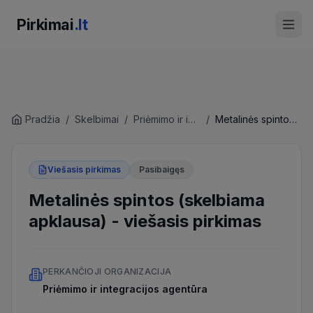
Pirkimai
.lt
Pradžia
/
Skelbimai
/
Priėmimo ir integracijos agentūra
/
Metalinės spintos (skelbiama apklausa)
Viešasis pirkimas
Pasibaigęs
Metalinės spintos (skelbiama
apklausa)
-
viešasis pirkimas
PERKANČIOJI ORGANIZACIJA
Priėmimo ir integracijos agentūra