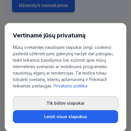
Išbandyti nemokamai
Vertiname jūsų privatumą
Daugiau pirkimų iš šios organizacijos:
Priėmimo ir integracijos agentūra
Mūsų svetainėje naudojami slapukai (angl. cookies)
padeda užtikrinti jums galimybę naršyti dar patogiau,
teikti tinkamus pasiūlymus bei sužinoti apie mūsų
internetinės svetainės ar mobiliosios programėlės
naudotojų elgesį ar tendencijas. Tai leidžia toliau
tobulinti svetainę, klientų aptarnavimą ir Pirkimai.lt
teikiamas paslaugas.
Privatumo politika
Tik būtini slapukai
Leisti visus slapukus