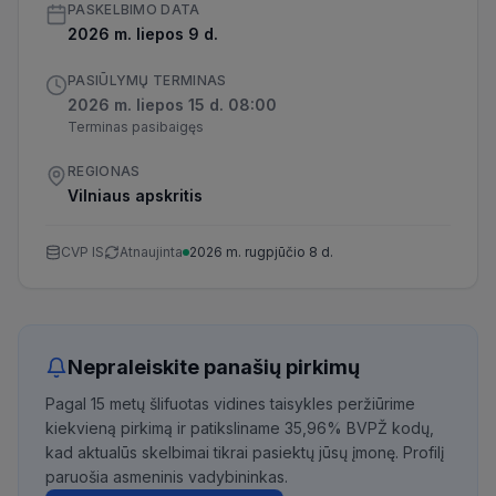
PASKELBIMO DATA
2026 m. liepos 9 d.
PASIŪLYMŲ TERMINAS
2026 m. liepos 15 d. 08:00
Terminas pasibaigęs
REGIONAS
Vilniaus apskritis
CVP IS
Atnaujinta
2026 m. rugpjūčio 8 d.
Nepraleiskite panašių pirkimų
Pagal 15 metų šlifuotas vidines taisykles peržiūrime
kiekvieną pirkimą ir patiksliname 35,96% BVPŽ kodų,
kad aktualūs skelbimai tikrai pasiektų jūsų įmonę. Profilį
paruošia asmeninis vadybininkas.