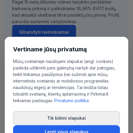
Pagal 15 metų šlifuotas vidines taisykles peržiūrime
kiekvieną pirkimą ir patiksliname 35,96% BVPŽ kodų,
kad aktualūs skelbimai tikrai pasiektų jūsų įmonę. Profilį
paruošia asmeninis vadybininkas.
Išbandyti nemokamai
Vertiname jūsų privatumą
Mūsų svetainėje naudojami slapukai (angl. cookies)
Daugiau pirkimų iš šios organizacijos:
padeda užtikrinti jums galimybę naršyti dar patogiau,
Kupiškio rajono savivaldybės administracija
teikti tinkamus pasiūlymus bei sužinoti apie mūsų
internetinės svetainės ar mobiliosios programėlės
naudotojų elgesį ar tendencijas. Tai leidžia toliau
tobulinti svetainę, klientų aptarnavimą ir Pirkimai.lt
teikiamas paslaugas.
Privatumo politika
Tik būtini slapukai
Leisti visus slapukus