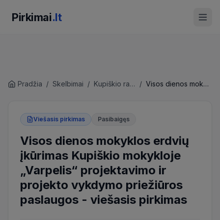
Pirkimai
.lt
Pradžia
/
Skelbimai
/
Kupiškio rajono savivaldybės administracija
/
Visos dienos mokyklos erdvių įkūrimas Kupiškio mokykloje „Varpelis“ projektavimo ir projekto vykdymo priežiūros paslaugos
Viešasis pirkimas
Pasibaigęs
Visos dienos mokyklos erdvių
įkūrimas Kupiškio mokykloje
„Varpelis“ projektavimo ir
projekto vykdymo priežiūros
paslaugos
-
viešasis pirkimas