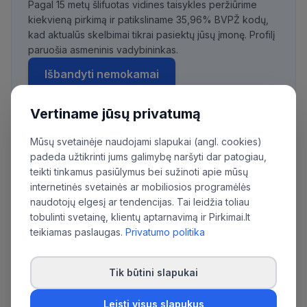
Pagal 15 metų šlifuotas vidines taisykles peržiūrime
kiekvieną pirkimą ir patiksliname 35,96% BVPŽ kodų,
kad aktualūs skelbimai tikrai pasiektų jūsų įmonę. Profilį
paruošia asmeninis vadybininkas.
Išbandyti nemokamai
Vertiname jūsų privatumą
Mūsų svetainėje naudojami slapukai (angl. cookies)
Daugiau pirkimų iš šios organizacijos:
padeda užtikrinti jums galimybę naršyti dar patogiau,
Viešoji įstaiga Vilniaus pirkimų agentūra
teikti tinkamus pasiūlymus bei sužinoti apie mūsų
internetinės svetainės ar mobiliosios programėlės
naudotojų elgesį ar tendencijas. Tai leidžia toliau
tobulinti svetainę, klientų aptarnavimą ir Pirkimai.lt
teikiamas paslaugas.
Privatumo politika
Tik būtini slapukai
Leisti visus slapukus