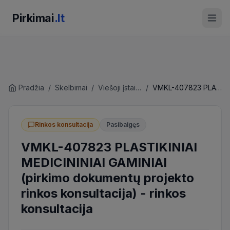
Pirkimai
.lt
Pradžia
/
Skelbimai
/
Viešoji įstaiga Vilniaus pirkimų agentūra
/
VMKL-407823 PLASTIKINIAI MEDICININIAI GAMINIAI (pirkimo dokumentų projekto rinkos konsultacija)
Rinkos konsultacija
Pasibaigęs
VMKL-407823 PLASTIKINIAI
MEDICININIAI GAMINIAI
(pirkimo dokumentų projekto
rinkos konsultacija)
-
rinkos
konsultacija