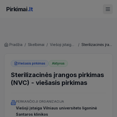
Pirkimai
.lt
Pradžia
/
Skelbimai
/
Viešoji įstaiga Vilniaus universiteto ligoninė Santaros klinikos
/
Sterilizacinės įrangos pirkimas (NVC)
Viešasis pirkimas
Aktyvus
Sterilizacinės įrangos pirkimas
(NVC)
-
viešasis pirkimas
PERKANČIOJI ORGANIZACIJA
Viešoji įstaiga Vilniaus universiteto ligoninė
Santaros klinikos