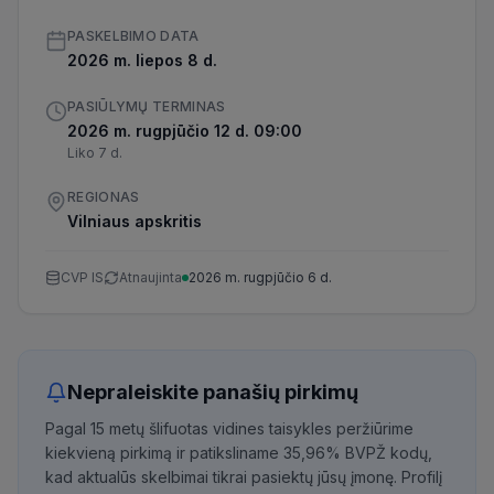
PASKELBIMO DATA
2026 m. liepos 8 d.
PASIŪLYMŲ TERMINAS
2026 m. rugpjūčio 12 d. 09:00
Liko 7 d.
REGIONAS
Vilniaus apskritis
CVP IS
Atnaujinta
2026 m. rugpjūčio 6 d.
Nepraleiskite panašių pirkimų
Pagal 15 metų šlifuotas vidines taisykles peržiūrime
kiekvieną pirkimą ir patiksliname 35,96% BVPŽ kodų,
kad aktualūs skelbimai tikrai pasiektų jūsų įmonę. Profilį