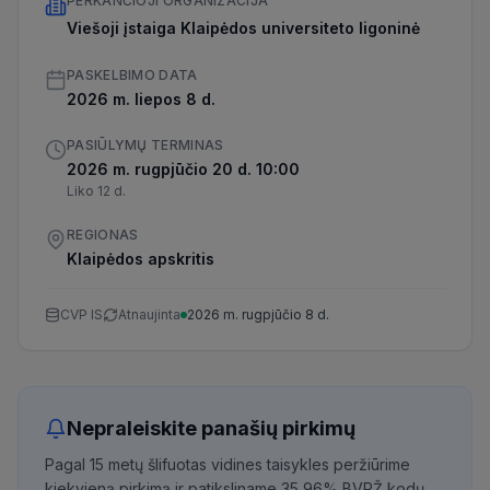
PERKANČIOJI ORGANIZACIJA
Viešoji įstaiga Klaipėdos universiteto ligoninė
PASKELBIMO DATA
2026 m. liepos 8 d.
PASIŪLYMŲ TERMINAS
2026 m. rugpjūčio 20 d. 10:00
Liko 12 d.
REGIONAS
Klaipėdos apskritis
CVP IS
Atnaujinta
2026 m. rugpjūčio 8 d.
Nepraleiskite panašių pirkimų
Pagal 15 metų šlifuotas vidines taisykles peržiūrime
kiekvieną pirkimą ir patiksliname 35,96% BVPŽ kodų,