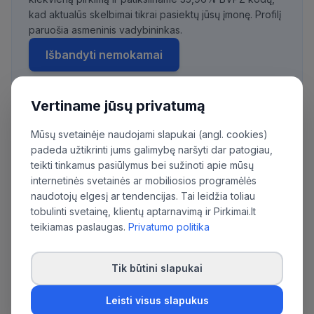
kad aktualūs skelbimai tikrai pasiektų jūsų įmonę. Profilį
paruošia asmeninis vadybininkas.
Išbandyti nemokamai
Vertiname jūsų privatumą
Daugiau pirkimų iš šios organizacijos:
Mūsų svetainėje naudojami slapukai (angl. cookies)
Viešoji įstaiga Klaipėdos universiteto ligoninė
padeda užtikrinti jums galimybę naršyti dar patogiau,
teikti tinkamus pasiūlymus bei sužinoti apie mūsų
internetinės svetainės ar mobiliosios programėlės
naudotojų elgesį ar tendencijas. Tai leidžia toliau
tobulinti svetainę, klientų aptarnavimą ir Pirkimai.lt
teikiamas paslaugas.
Privatumo politika
Tik būtini slapukai
Leisti visus slapukus