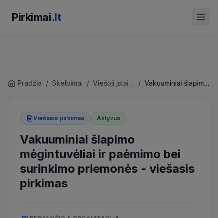
Pirkimai
.lt
Pradžia
/
Skelbimai
/
Viešoji įstaiga Klaipėdos universiteto ligoninė
/
Vakuuminiai šlapimo mėgintuvėliai ir paėmimo bei surinkimo priemonės
Viešasis pirkimas
Aktyvus
Vakuuminiai šlapimo
mėgintuvėliai ir paėmimo bei
surinkimo priemonės
-
viešasis
pirkimas