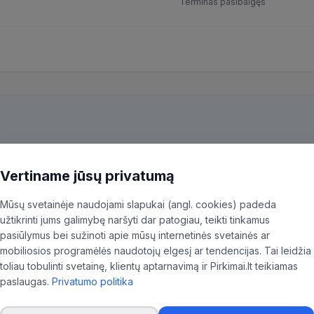
Terminas pasibaigęs
kiekvieną pirkimą ir patiksliname 35,96% BVPŽ kodų, kad aktualūs skel
ninkas.
Vertiname jūsų privatumą
Mūsų svetainėje naudojami slapukai (angl. cookies) padeda
užtikrinti jums galimybę naršyti dar patogiau, teikti tinkamus
pasiūlymus bei sužinoti apie mūsų internetinės svetainės ar
mobiliosios programėlės naudotojų elgesį ar tendencijas. Tai leidžia
 ligoninė
toliau tobulinti svetainę, klientų aptarnavimą ir Pirkimai.lt teikiamas
paslaugas.
Privatumo politika