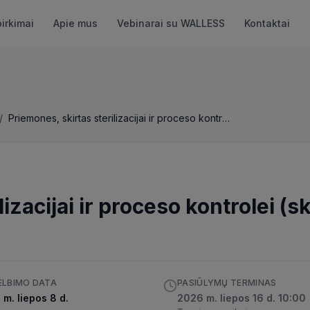
pirkimai
Apie mus
Vebinarai su WALLESS
Kontaktai
/
Priemones, skirtas sterilizacijai ir proceso kontrolei (skelbiama apklausa)
lizacijai ir proceso kontrolei (
ELBIMO DATA
PASIŪLYMŲ TERMINAS
m. liepos 8 d.
2026 m. liepos 16 d. 10:00