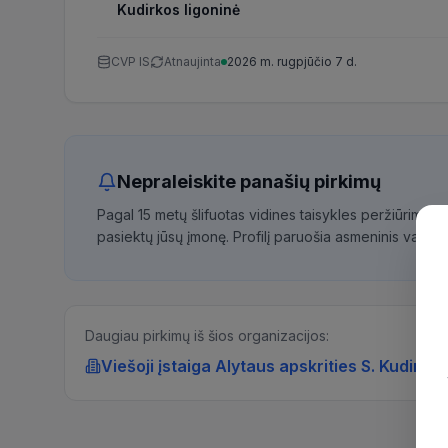
Kudirkos ligoninė
CVP IS
Atnaujinta
2026 m. rugpjūčio 7 d.
Nepraleiskite panašių pirkimų
Pagal 15 metų šlifuotas vidines taisykles peržiūrime 
pasiektų jūsų įmonę. Profilį paruošia asmeninis vadybi
Daugiau pirkimų iš šios organizacijos:
Viešoji įstaiga Alytaus apskrities S. Kudirkos