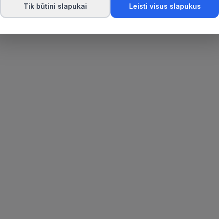
Tik būtini slapukai
Leisti visus slapukus