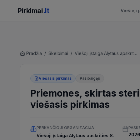
Pirkimai
.lt
Viešieji 
Pradžia
/
Skelbimai
/
Viešoji įstaiga Alytaus apskrities S. Kudirkos ligoninė
Viešasis pirkimas
Pasibaigęs
Priemones, skirtas steri
viešasis pirkimas
PERKANČIOJI ORGANIZACIJA
PASK
2026 
Viešoji įstaiga Alytaus apskrities S.