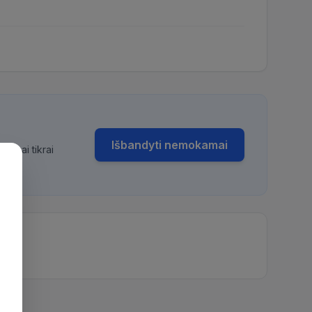
Išbandyti nemokamai
bimai tikrai