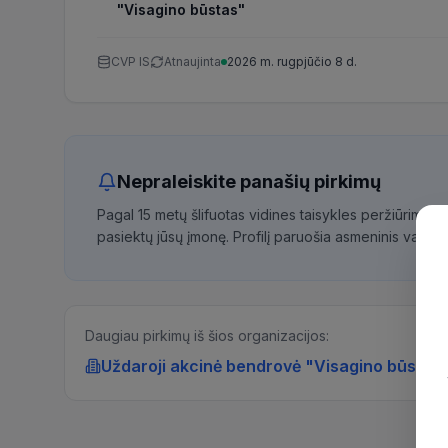
"Visagino būstas"
CVP IS
Atnaujinta
2026 m. rugpjūčio 8 d.
Nepraleiskite panašių pirkimų
Pagal 15 metų šlifuotas vidines taisykles peržiūrime 
pasiektų jūsų įmonę. Profilį paruošia asmeninis vadybi
Daugiau pirkimų iš šios organizacijos:
Uždaroji akcinė bendrovė "Visagino būstas