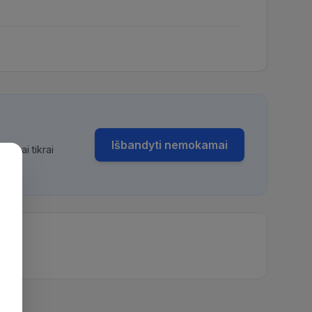
Išbandyti nemokamai
bimai tikrai