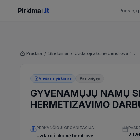
Pirkimai
.lt
Viešieji 
Pradžia
/
Skelbimai
/
Uždaroji akcinė bendrovė "Visagino būstas"
Viešasis pirkimas
Pasibaigęs
GYVENAMŲJŲ NAMŲ SI
HERMETIZAVIMO DARB
PERKANČIOJI ORGANIZACIJA
PASK
2026 
Uždaroji akcinė bendrovė