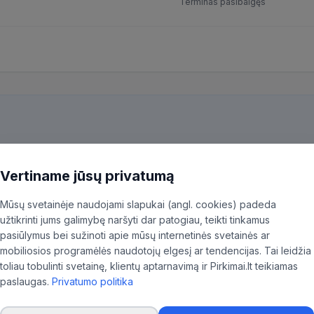
Terminas pasibaigęs
kiekvieną pirkimą ir patiksliname 35,96% BVPŽ kodų, kad aktualūs skel
ninkas.
Vertiname jūsų privatumą
Mūsų svetainėje naudojami slapukai (angl. cookies) padeda
užtikrinti jums galimybę naršyti dar patogiau, teikti tinkamus
pasiūlymus bei sužinoti apie mūsų internetinės svetainės ar
mobiliosios programėlės naudotojų elgesį ar tendencijas. Tai leidžia
"
toliau tobulinti svetainę, klientų aptarnavimą ir Pirkimai.lt teikiamas
paslaugas.
Privatumo politika