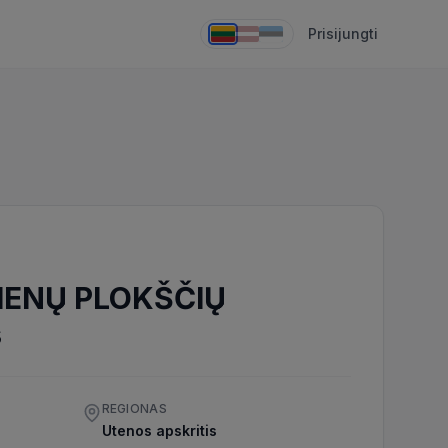
Prisijungti
IENŲ PLOKŠČIŲ
s
REGIONAS
0
Utenos apskritis