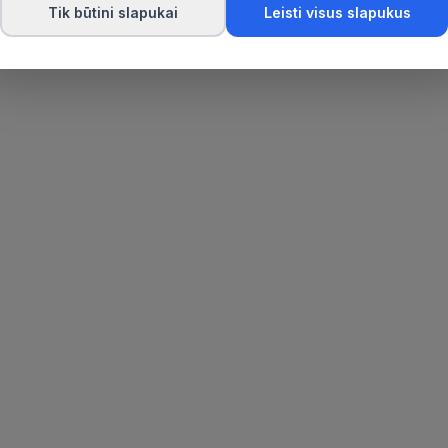
Tik būtini slapukai
Leisti visus slapukus