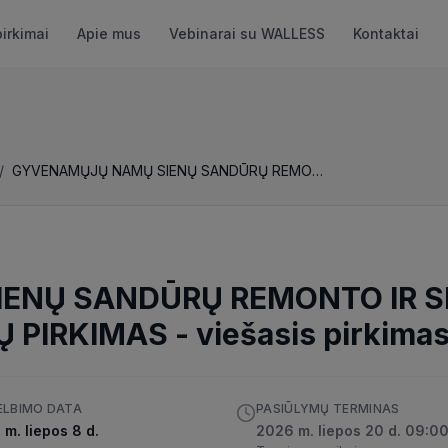
pirkimai
Apie mus
Vebinarai su WALLESS
Kontaktai
/
GYVENAMŲJŲ NAMŲ SIENŲ SANDŪRŲ REMONTO IR SIENŲ PLOKŠČIŲ HERMETIZAVIMO DARBŲ PIRKIMAS
ENŲ SANDŪRŲ REMONTO IR S
Ų PIRKIMAS
-
viešasis pirkima
ELBIMO DATA
PASIŪLYMŲ TERMINAS
m. liepos 8 d.
2026 m. liepos 20 d. 09:0