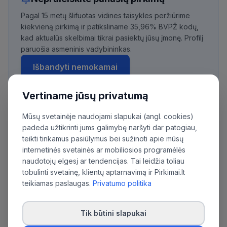
Pagal 15 metų šlifuotas vidines taisykles peržiūrime
kiekvieną pirkimą ir patiksliname 35,96% BVPŽ kodų,
kad aktualūs skelbimai tikrai pasiektų jūsų įmonę. Profilį
paruošia asmeninis vadybininkas.
Išbandyti nemokamai
Vertiname jūsų privatumą
Mūsų svetainėje naudojami slapukai (angl. cookies)
Daugiau pirkimų iš šios organizacijos:
padeda užtikrinti jums galimybę naršyti dar patogiau,
Policijos departamentas prie Lietuvos
teikti tinkamus pasiūlymus bei sužinoti apie mūsų
Respublikos vidaus reikalų ministerijos
internetinės svetainės ar mobiliosios programėlės
naudotojų elgesį ar tendencijas. Tai leidžia toliau
tobulinti svetainę, klientų aptarnavimą ir Pirkimai.lt
teikiamas paslaugas.
Privatumo politika
Tik būtini slapukai