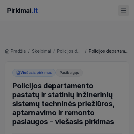
Pirkimai
.lt
Pradžia
/
Skelbimai
/
Policijos departamentas prie Lietuvos Respublikos vidaus reikalų ministerijos
/
Policijos departamento pastatų ir statinių inžinerinių sistemų techninės priežiūros, aptarnavimo ir remonto paslaugos
Viešasis pirkimas
Pasibaigęs
Policijos departamento
pastatų ir statinių inžinerinių
sistemų techninės priežiūros,
aptarnavimo ir remonto
paslaugos
-
viešasis pirkimas