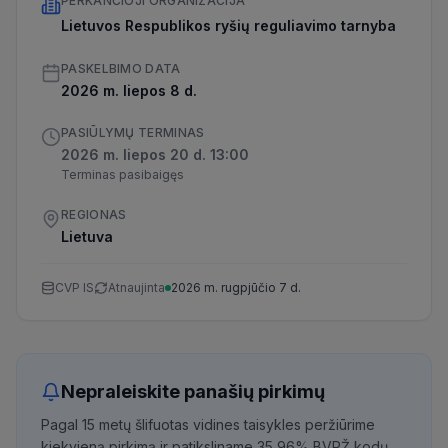
PERKANČIOJI ORGANIZACIJA
Lietuvos Respublikos ryšių reguliavimo tarnyba
PASKELBIMO DATA
2026 m. liepos 8 d.
PASIŪLYMŲ TERMINAS
2026 m. liepos 20 d. 13:00
Terminas pasibaigęs
REGIONAS
Lietuva
CVP IS
Atnaujinta
2026 m. rugpjūčio 7 d.
Nepraleiskite panašių pirkimų
Pagal 15 metų šlifuotas vidines taisykles peržiūrime
kiekvieną pirkimą ir patiksliname 35,96% BVPŽ kodų,