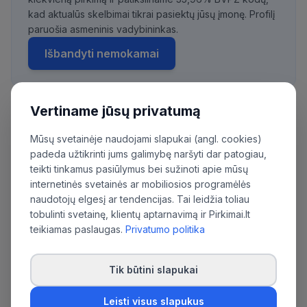
kad aktualūs skelbimai tikrai pasiektų jūsų įmonę. Profilį
paruošia asmeninis vadybininkas.
Išbandyti nemokamai
Vertiname jūsų privatumą
Daugiau pirkimų iš šios organizacijos:
Mūsų svetainėje naudojami slapukai (angl. cookies)
Lietuvos Respublikos ryšių reguliavimo
padeda užtikrinti jums galimybę naršyti dar patogiau,
tarnyba
teikti tinkamus pasiūlymus bei sužinoti apie mūsų
internetinės svetainės ar mobiliosios programėlės
naudotojų elgesį ar tendencijas. Tai leidžia toliau
tobulinti svetainę, klientų aptarnavimą ir Pirkimai.lt
teikiamas paslaugas.
Privatumo politika
Tik būtini slapukai
Leisti visus slapukus