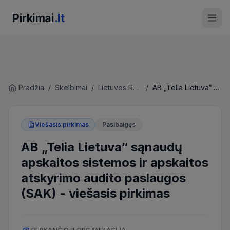
Pirkimai
.lt
Pradžia
/
Skelbimai
/
Lietuvos Respublikos ryšių reguliavimo tarnyba
/
AB „Telia Lietuva“ sąnaudų apskaitos sistemos ir apskaitos atskyrimo audito paslaugos (SAK)
Viešasis pirkimas
Pasibaigęs
AB „Telia Lietuva“ sąnaudų
apskaitos sistemos ir apskaitos
atskyrimo audito paslaugos
(SAK)
-
viešasis pirkimas