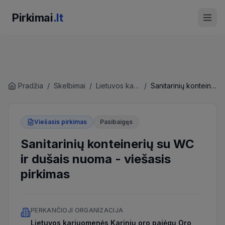
Pirkimai
.lt
Pradžia
/
Skelbimai
/
Lietuvos kariuomenės Karinių oro pajėgų Oro erdvės stebėjimo ir kontrolės valdyba
/
Sanitarinių konteinerių su WC ir dušais nuoma
Viešasis pirkimas
Pasibaigęs
Sanitarinių konteinerių su WC
ir dušais nuoma
-
viešasis
pirkimas
PERKANČIOJI ORGANIZACIJA
Lietuvos kariuomenės Karinių oro pajėgų Oro