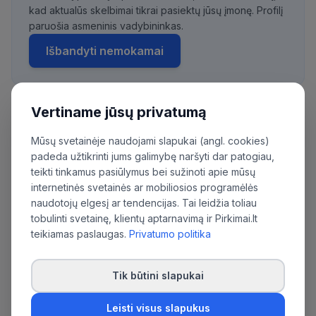
kad aktualūs skelbimai tikrai pasiektų jūsų įmonę. Profilį
paruošia asmeninis vadybininkas.
Išbandyti nemokamai
Vertiname jūsų privatumą
Daugiau pirkimų iš šios organizacijos:
Mūsų svetainėje naudojami slapukai (angl. cookies)
Lietuvos kariuomenės Karinių oro pajėgų Oro
padeda užtikrinti jums galimybę naršyti dar patogiau,
erdvės stebėjimo ir kontrolės valdyba
teikti tinkamus pasiūlymus bei sužinoti apie mūsų
internetinės svetainės ar mobiliosios programėlės
naudotojų elgesį ar tendencijas. Tai leidžia toliau
tobulinti svetainę, klientų aptarnavimą ir Pirkimai.lt
teikiamas paslaugas.
Privatumo politika
Tik būtini slapukai
Leisti visus slapukus