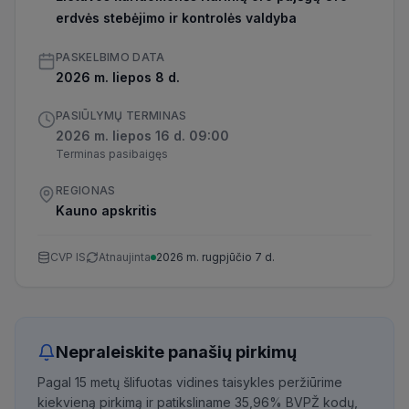
erdvės stebėjimo ir kontrolės valdyba
PASKELBIMO DATA
2026 m. liepos 8 d.
PASIŪLYMŲ TERMINAS
2026 m. liepos 16 d. 09:00
Terminas pasibaigęs
REGIONAS
Kauno apskritis
CVP IS
Atnaujinta
2026 m. rugpjūčio 7 d.
Nepraleiskite panašių pirkimų
Pagal 15 metų šlifuotas vidines taisykles peržiūrime
kiekvieną pirkimą ir patiksliname 35,96% BVPŽ kodų,