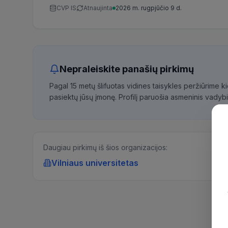
CVP IS
Atnaujinta
2026 m. rugpjūčio 9 d.
Nepraleiskite panašių pirkimų
Pagal 15 metų šlifuotas vidines taisykles peržiūrime 
pasiektų jūsų įmonę. Profilį paruošia asmeninis vadybi
Daugiau pirkimų iš šios organizacijos:
Vilniaus universitetas