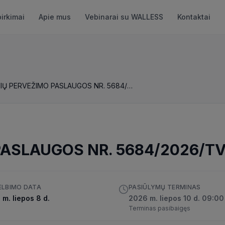
pirkimai
Apie mus
Vebinarai su WALLESS
Kontaktai
KROVINIŲ PERVEŽIMO PASLAUGOS NR. 5684/2026/TVPC
PASLAUGOS NR. 5684/2026/T
ELBIMO DATA
PASIŪLYMŲ TERMINAS
m. liepos 8 d.
2026 m. liepos 10 d. 09:00
Terminas pasibaigęs