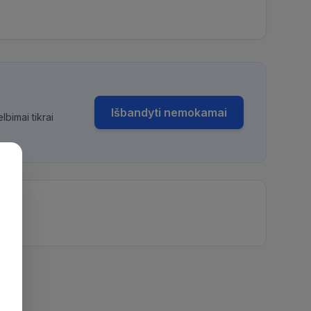
Išbandyti nemokamai
bimai tikrai