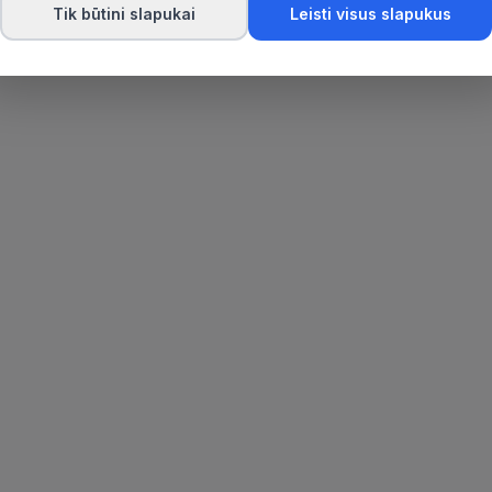
Tik būtini slapukai
Leisti visus slapukus