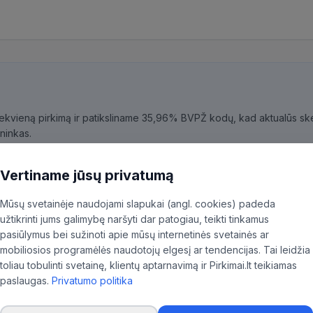
kiekvieną pirkimą ir patiksliname 35,96% BVPŽ kodų, kad aktualūs skel
ninkas.
Vertiname jūsų privatumą
Mūsų svetainėje naudojami slapukai (angl. cookies) padeda
užtikrinti jums galimybę naršyti dar patogiau, teikti tinkamus
pasiūlymus bei sužinoti apie mūsų internetinės svetainės ar
mobiliosios programėlės naudotojų elgesį ar tendencijas. Tai leidžia
toliau tobulinti svetainę, klientų aptarnavimą ir Pirkimai.lt teikiamas
paslaugas.
Privatumo politika