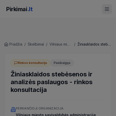
Pirkimai
.lt
Pradžia
/
Skelbimai
/
Vilniaus miesto savivaldybės administracija
/
Žiniasklaidos stebėsenos ir analizės paslaugos
Rinkos konsultacija
Pasibaigęs
Žiniasklaidos stebėsenos ir
analizės paslaugos
-
rinkos
konsultacija
PERKANČIOJI ORGANIZACIJA
Vilniaus miesto savivaldybės administracija