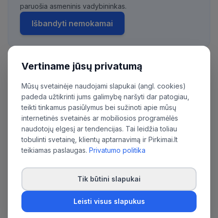
paruošia asmeninis vadybininkas.
Išbandyti nemokamai
Vertiname jūsų privatumą
Daugiau pirkimų iš šios organizacijos:
Mūsų svetainėje naudojami slapukai (angl. cookies)
Vilniaus miesto savivaldybės administracija
padeda užtikrinti jums galimybę naršyti dar patogiau,
teikti tinkamus pasiūlymus bei sužinoti apie mūsų
internetinės svetainės ar mobiliosios programėlės
naudotojų elgesį ar tendencijas. Tai leidžia toliau
tobulinti svetainę, klientų aptarnavimą ir Pirkimai.lt
teikiamas paslaugas.
Privatumo politika
Tik būtini slapukai
Leisti visus slapukus