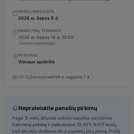
PASKELBIMO DATA
2026 m. liepos 8 d.
PASIŪLYMŲ TERMINAS
2026 m. liepos 14 d. 13:00
Terminas pasibaigęs
REGIONAS
Vilniaus apskritis
CVP IS
Atnaujinta
2026 m. rugpjūčio 7 d.
Nepraleiskite panašių pirkimų
Pagal 15 metų šlifuotas vidines taisykles peržiūrime
kiekvieną pirkimą ir patiksliname 35,96% BVPŽ kodų,
kad aktualūs skelbimai tikrai pasiektų jūsų įmonę. Profilį