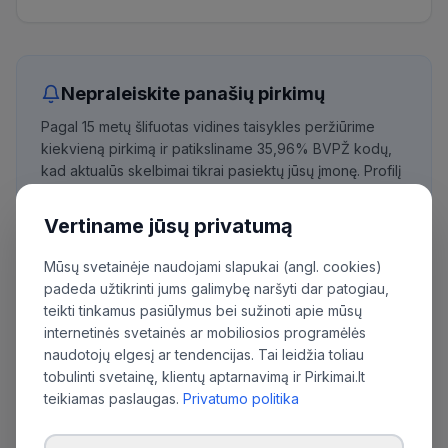
Nepraleiskite panašių pirkimų
Pagal 15 metų šlifuotas vidines taisykles peržiūrime
kiekvieną pirkimą ir patiksliname 35,96% BVPŽ kodų,
kad aktualūs skelbimai tikrai pasiektų jūsų įmonę. Profilį
paruošia asmeninis vadybininkas.
Vertiname jūsų privatumą
Išbandyti nemokamai
Mūsų svetainėje naudojami slapukai (angl. cookies)
padeda užtikrinti jums galimybę naršyti dar patogiau,
teikti tinkamus pasiūlymus bei sužinoti apie mūsų
Daugiau pirkimų iš šios organizacijos:
internetinės svetainės ar mobiliosios programėlės
naudotojų elgesį ar tendencijas. Tai leidžia toliau
Viešoji įstaiga Vilniaus pirkimų agentūra
tobulinti svetainę, klientų aptarnavimą ir Pirkimai.lt
teikiamas paslaugas.
Privatumo politika