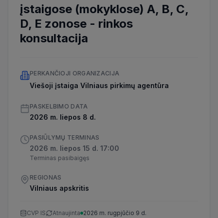
įstaigose (mokyklose) A, B, C,
D, E zonose
-
rinkos
konsultacija
PERKANČIOJI ORGANIZACIJA
Viešoji įstaiga Vilniaus pirkimų agentūra
PASKELBIMO DATA
2026 m. liepos 8 d.
PASIŪLYMŲ TERMINAS
2026 m. liepos 15 d. 17:00
Terminas pasibaigęs
REGIONAS
Vilniaus apskritis
CVP IS
Atnaujinta
2026 m. rugpjūčio 9 d.