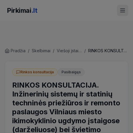
Pirkimai
.lt
Pradžia
/
Skelbimai
/
Viešoji įstaiga Vilniaus pirkimų agentūra
/
RINKOS KONSULTACIJA. Inžinerinių sistemų ir statinių techninės priežiūros ir remonto paslaugos Vilniaus miesto ikimokyklinio ugdymo įstaigose (darželiuose) bei švietimo įstaigose (mokyklose) A, B, C, D, E zonose
Rinkos konsultacija
Pasibaigęs
RINKOS KONSULTACIJA.
Inžinerinių sistemų ir statinių
techninės priežiūros ir remonto
paslaugos Vilniaus miesto
ikimokyklinio ugdymo įstaigose
(darželiuose) bei švietimo