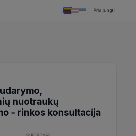
Prisijungti
 sudarymo,
nių nuotraukų
mo
-
rinkos konsultacija
REGIONAS