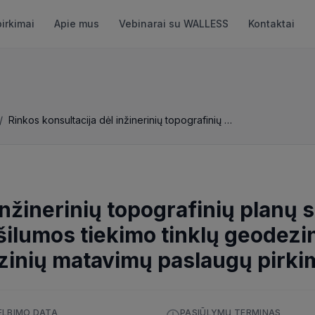
pirkimai
Apie mus
Vebinarai su WALLESS
Kontaktai
/
Rinkos konsultacija dėl inžinerinių topografinių planų sudarymo, statomų/naujai paklotų šilumos tiekimo tinklų geodezinių nuotraukų parengimo ir kitų geodezinių matavimų paslaugų pirkimo
 inžinerinių topografinių planų
šilumos tiekimo tinklų geodezi
ezinių matavimų paslaugų pirki
ELBIMO DATA
PASIŪLYMŲ TERMINAS