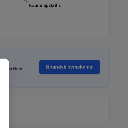
Kauno apskritis
Išbandyti nemokamai
bimai tikrai