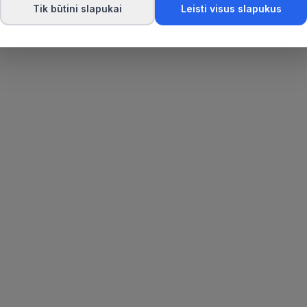
Tik būtini slapukai
Leisti visus slapukus