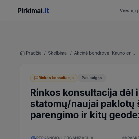
Pirkimai
.lt
Viešieji 
Pradžia
/
Skelbimai
/
Akcinė bendrovė 'Kauno energija'
Rinkos konsultacija
Pasibaigęs
Rinkos konsultacija dėl
statomų/naujai paklotų 
parengimo ir kitų geod
PERKANČIOJI ORGANIZACIJA
PASK