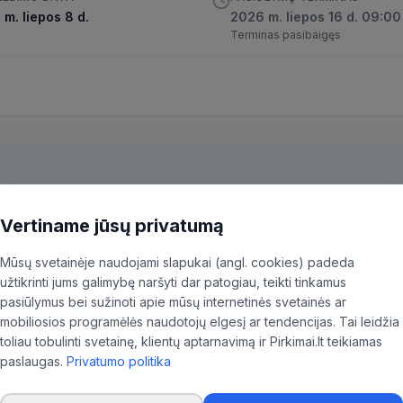
m. liepos 8 d.
2026 m. liepos 16 d. 09:00
Terminas pasibaigęs
kiekvieną pirkimą ir patiksliname 35,96% BVPŽ kodų, kad aktualūs skel
Vertiname jūsų privatumą
ninkas.
Mūsų svetainėje naudojami slapukai (angl. cookies) padeda
užtikrinti jums galimybę naršyti dar patogiau, teikti tinkamus
pasiūlymus bei sužinoti apie mūsų internetinės svetainės ar
mobiliosios programėlės naudotojų elgesį ar tendencijas. Tai leidžia
toliau tobulinti svetainę, klientų aptarnavimą ir Pirkimai.lt teikiamas
paslaugas.
Privatumo politika