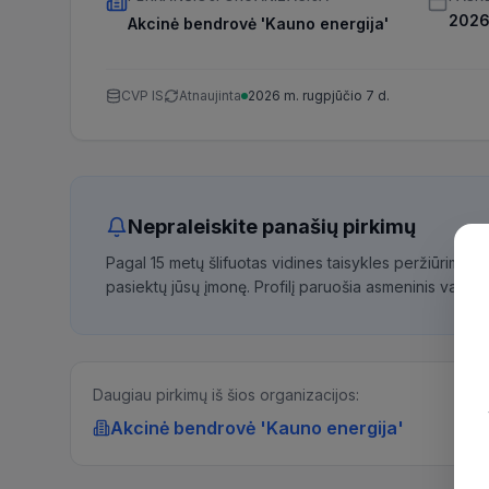
2026 
Akcinė bendrovė 'Kauno energija'
CVP IS
Atnaujinta
2026 m. rugpjūčio 7 d.
Nepraleiskite panašių pirkimų
Pagal 15 metų šlifuotas vidines taisykles peržiūrime 
pasiektų jūsų įmonę. Profilį paruošia asmeninis vadybi
Daugiau pirkimų iš šios organizacijos:
Akcinė bendrovė 'Kauno energija'