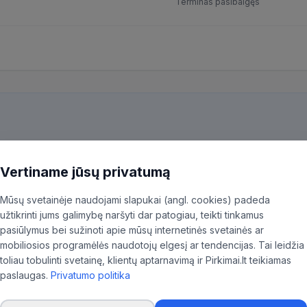
Terminas pasibaigęs
kiekvieną pirkimą ir patiksliname 35,96% BVPŽ kodų, kad aktualūs skel
ninkas.
Vertiname jūsų privatumą
Mūsų svetainėje naudojami slapukai (angl. cookies) padeda
užtikrinti jums galimybę naršyti dar patogiau, teikti tinkamus
pasiūlymus bei sužinoti apie mūsų internetinės svetainės ar
mobiliosios programėlės naudotojų elgesį ar tendencijas. Tai leidžia
toliau tobulinti svetainę, klientų aptarnavimą ir Pirkimai.lt teikiamas
paslaugas.
Privatumo politika