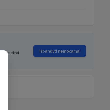
Išbandyti nemokamai
bimai tikrai