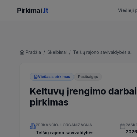
Pirkimai
.lt
Viešieji 
Pradžia
/
Skelbimai
/
Telšių rajono savivaldybės administracija
Viešasis pirkimas
Pasibaigęs
Keltuvų įrengimo darbai
pirkimas
PERKANČIOJI ORGANIZACIJA
PASK
2026 
Telšių rajono savivaldybės