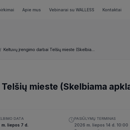
pirkimai
Apie mus
Vebinarai su WALLESS
Kontaktai
/
Keltuvų įrengimo darbai Telšių mieste (Skelbiama apklausa)
 Telšių mieste (Skelbiama apkl
ELBIMO DATA
PASIŪLYMŲ TERMINAS
m. liepos 7 d.
2026 m. liepos 14 d. 10:00