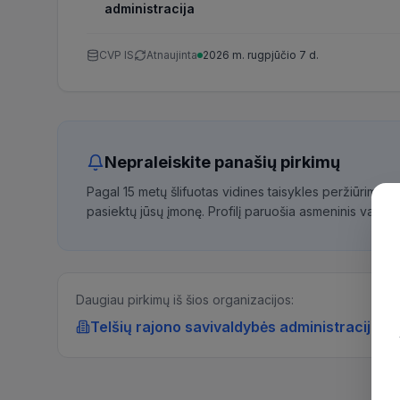
administracija
CVP IS
Atnaujinta
2026 m. rugpjūčio 7 d.
Nepraleiskite panašių pirkimų
Pagal 15 metų šlifuotas vidines taisykles peržiūrime 
pasiektų jūsų įmonę. Profilį paruošia asmeninis vadybi
Daugiau pirkimų iš šios organizacijos:
Telšių rajono savivaldybės administracija