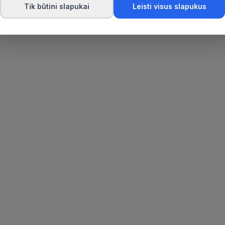
Tik būtini slapukai
Leisti visus slapukus