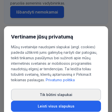
paruošia asmeninis vadybininkas.
Išbandyti nemokamai
Vertiname jūsų privatumą
Daugiau pirkimų iš šios organizacijos:
Radviliškio rajono savivaldybės
Mūsų svetainėje naudojami slapukai (angl. cookies)
administracija
padeda užtikrinti jums galimybę naršyti dar patogiau,
teikti tinkamus pasiūlymus bei sužinoti apie mūsų
internetinės svetainės ar mobiliosios programėlės
naudotojų elgesį ar tendencijas. Tai leidžia toliau
tobulinti svetainę, klientų aptarnavimą ir Pirkimai.lt
teikiamas paslaugas.
Privatumo politika
Tik būtini slapukai
Leisti visus slapukus