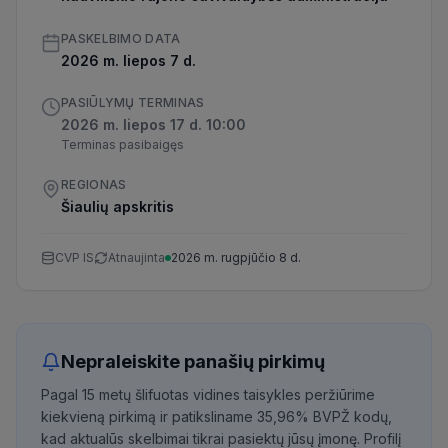
PASKELBIMO DATA
2026 m. liepos 7 d.
PASIŪLYMŲ TERMINAS
2026 m. liepos 17 d. 10:00
Terminas pasibaigęs
REGIONAS
Šiaulių apskritis
CVP IS
Atnaujinta
2026 m. rugpjūčio 8 d.
Nepraleiskite panašių pirkimų
Pagal 15 metų šlifuotas vidines taisykles peržiūrime
kiekvieną pirkimą ir patiksliname 35,96% BVPŽ kodų,
kad aktualūs skelbimai tikrai pasiektų jūsų įmonę. Profilį