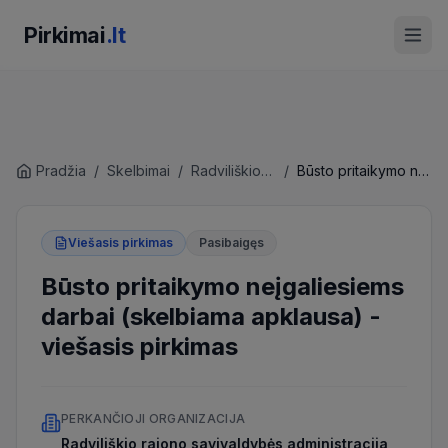
Pirkimai
.lt
Pradžia
/
Skelbimai
/
Radviliškio rajono savivaldybės administracija
/
Būsto pritaikymo neįgaliesiems darbai (skelbiama apklausa)
Viešasis pirkimas
Pasibaigęs
Būsto pritaikymo neįgaliesiems
darbai (skelbiama apklausa)
-
viešasis pirkimas
PERKANČIOJI ORGANIZACIJA
Radviliškio rajono savivaldybės administracija