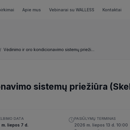
pirkimai
Apie mus
Vebinarai su WALLESS
Kontaktai
/
Vėdinimo ir oro kondicionavimo sistemų priežiūra (Skelbiama apklausa)
onavimo sistemų priežiūra (Sk
ELBIMO DATA
PASIŪLYMŲ TERMINAS
m. liepos 7 d.
2026 m. liepos 13 d. 10:00