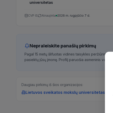
universitetas
CVP IS
Atnaujinta
2026 m. rugpjūčio 7 d.
Nepraleiskite panašių pirkimų
Pagal 15 metų šlifuotas vidines taisykles peržiūrime 
pasiektų jūsų įmonę. Profilį paruošia asmeninis vadybi
Daugiau pirkimų iš šios organizacijos:
Lietuvos sveikatos mokslų universitetas