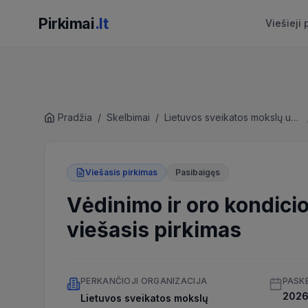
Pirkimai
.lt
Viešieji 
Pradžia
/
Skelbimai
/
Lietuvos sveikatos mokslų universitetas
Viešasis pirkimas
Pasibaigęs
Vėdinimo ir oro kondici
viešasis pirkimas
PERKANČIOJI ORGANIZACIJA
PASK
2026 
Lietuvos sveikatos mokslų