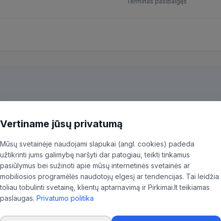
Terminas pasibaigęs
kiekvieną pirkimą ir patiksliname 35,96% BVPŽ kodų, kad aktualūs skel
ninkas.
Vertiname jūsų privatumą
Mūsų svetainėje naudojami slapukai (angl. cookies) padeda
užtikrinti jums galimybę naršyti dar patogiau, teikti tinkamus
pasiūlymus bei sužinoti apie mūsų internetinės svetainės ar
mobiliosios programėlės naudotojų elgesį ar tendencijas. Tai leidžia
toliau tobulinti svetainę, klientų aptarnavimą ir Pirkimai.lt teikiamas
paslaugas.
Privatumo politika