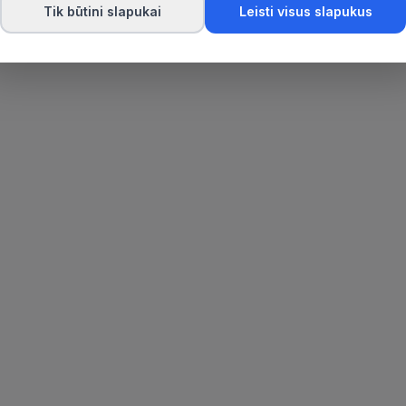
Tik būtini slapukai
Leisti visus slapukus