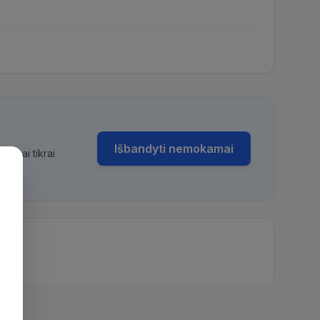
Išbandyti nemokamai
bimai tikrai