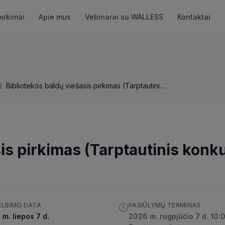
pirkimai
Apie mus
Vebinarai su WALLESS
Kontaktai
/
Bibliotekos baldų viešasis pirkimas (Tarptautinis konkursas)
sis pirkimas (Tarptautinis konk
ELBIMO DATA
PASIŪLYMŲ TERMINAS
m. liepos 7 d.
2026 m. rugpjūčio 7 d. 10: