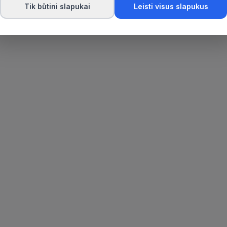
Tik būtini slapukai
Leisti visus slapukus