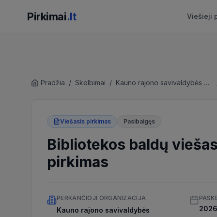
Pirkimai
.lt
Viešieji 
Pradžia
/
Skelbimai
/
Kauno rajono savivaldybės administracija
Viešasis pirkimas
Pasibaigęs
Bibliotekos baldų vieša
pirkimas
PERKANČIOJI ORGANIZACIJA
PASK
2026 
Kauno rajono savivaldybės