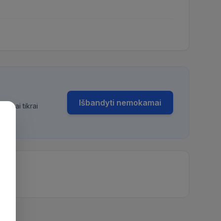
Išbandyti nemokamai
bimai tikrai