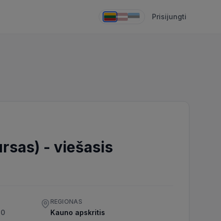
Prisijungti
ursas)
-
viešasis
REGIONAS
00
Kauno apskritis