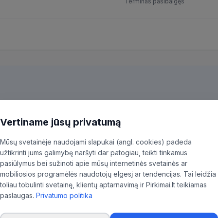
Terminas pasibaigęs
kiekvieną pirkimą ir patiksliname 35,96% BVPŽ kodų, kad aktualūs skel
ninkas.
Vertiname jūsų privatumą
Mūsų svetainėje naudojami slapukai (angl. cookies) padeda
užtikrinti jums galimybę naršyti dar patogiau, teikti tinkamus
pasiūlymus bei sužinoti apie mūsų internetinės svetainės ar
mobiliosios programėlės naudotojų elgesį ar tendencijas. Tai leidžia
toliau tobulinti svetainę, klientų aptarnavimą ir Pirkimai.lt teikiamas
paslaugas.
Privatumo politika