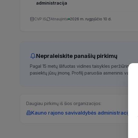
administracija
CVP IS
Atnaujinta
2026 m. rugpjūčio 10 d.
Nepraleiskite panašių pirkimų
Pagal 15 metų šlifuotas vidines taisykles peržiūrime 
pasiektų jūsų įmonę. Profilį paruošia asmeninis vadybi
Daugiau pirkimų iš šios organizacijos:
Kauno rajono savivaldybės administracija