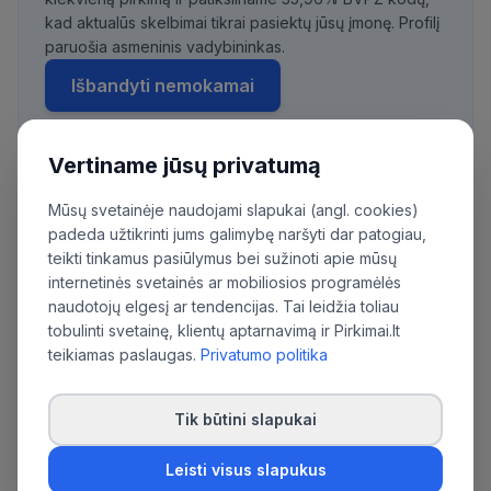
kad aktualūs skelbimai tikrai pasiektų jūsų įmonę. Profilį
paruošia asmeninis vadybininkas.
Išbandyti nemokamai
Vertiname jūsų privatumą
Daugiau pirkimų iš šios organizacijos:
Mūsų svetainėje naudojami slapukai (angl. cookies)
Elektrėnų savivaldybės administracija
padeda užtikrinti jums galimybę naršyti dar patogiau,
teikti tinkamus pasiūlymus bei sužinoti apie mūsų
internetinės svetainės ar mobiliosios programėlės
naudotojų elgesį ar tendencijas. Tai leidžia toliau
tobulinti svetainę, klientų aptarnavimą ir Pirkimai.lt
teikiamas paslaugas.
Privatumo politika
Tik būtini slapukai
Leisti visus slapukus