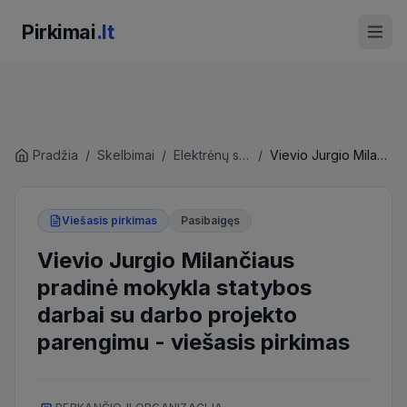
Pirkimai
.lt
Pradžia
/
Skelbimai
/
Elektrėnų savivaldybės administracija
/
Vievio Jurgio Milančiaus pradinė mokykla statybos darbai su darbo projekto parengimu
Viešasis pirkimas
Pasibaigęs
Vievio Jurgio Milančiaus
pradinė mokykla statybos
darbai su darbo projekto
parengimu
-
viešasis pirkimas