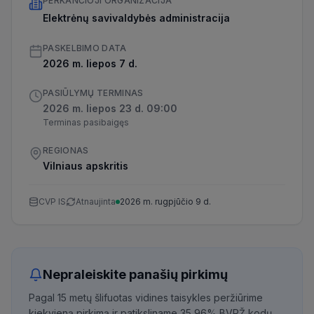
PERKANČIOJI ORGANIZACIJA
Elektrėnų savivaldybės administracija
PASKELBIMO DATA
2026 m. liepos 7 d.
PASIŪLYMŲ TERMINAS
2026 m. liepos 23 d. 09:00
Terminas pasibaigęs
REGIONAS
Vilniaus apskritis
CVP IS
Atnaujinta
2026 m. rugpjūčio 9 d.
Nepraleiskite panašių pirkimų
Pagal 15 metų šlifuotas vidines taisykles peržiūrime
kiekvieną pirkimą ir patiksliname 35,96% BVPŽ kodų,