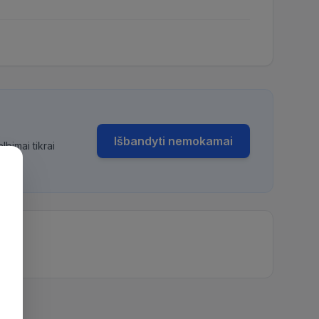
Išbandyti nemokamai
bimai tikrai