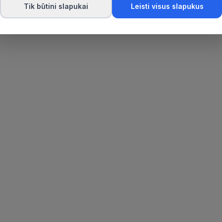
Tik būtini slapukai
Leisti visus slapukus