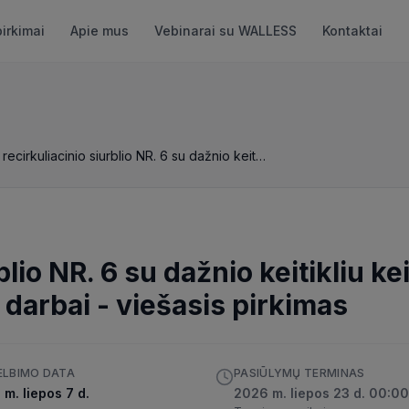
pirkimai
Apie mus
Vebinarai su WALLESS
Kontaktai
KCK recirkuliacinio siurblio NR. 6 su dažnio keitikliu keitimo ir jo integravimo į esamą valdymo sistemą darbai
lio NR. 6 su dažnio keitikliu kei
 darbai
-
viešasis pirkimas
ELBIMO DATA
PASIŪLYMŲ TERMINAS
m. liepos 7 d.
2026 m. liepos 23 d. 00:00