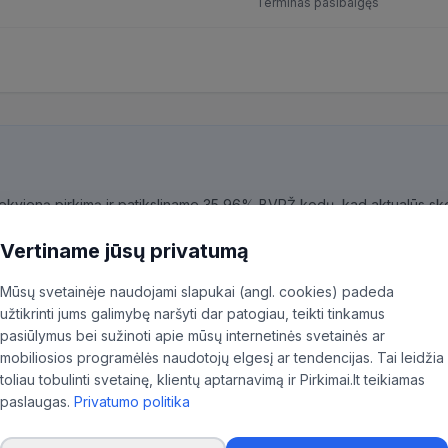
Terminas pasibaigęs
kiekvieną pirkimą ir patiksliname 35,96% BVPŽ kodų, kad aktualūs skel
ninkas.
Vertiname jūsų privatumą
Mūsų svetainėje naudojami slapukai (angl. cookies) padeda
užtikrinti jums galimybę naršyti dar patogiau, teikti tinkamus
pasiūlymus bei sužinoti apie mūsų internetinės svetainės ar
mobiliosios programėlės naudotojų elgesį ar tendencijas. Tai leidžia
toliau tobulinti svetainę, klientų aptarnavimą ir Pirkimai.lt teikiamas
paslaugas.
Privatumo politika