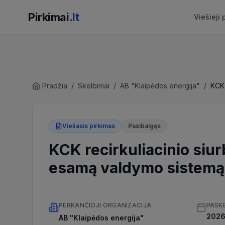
Pirkimai
.lt
Viešieji 
Pradžia
/
Skelbimai
/
AB "Klaipėdos energija"
/
Viešasis pirkimas
Pasibaigęs
KCK recirkuliacinio siurb
esamą valdymo sistemą
PERKANČIOJI ORGANIZACIJA
PASK
2026 
AB "Klaipėdos energija"