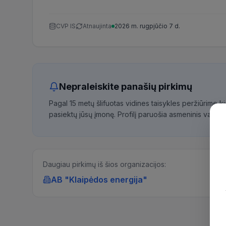
CVP IS
Atnaujinta
2026 m. rugpjūčio 7 d.
Nepraleiskite panašių pirkimų
Pagal 15 metų šlifuotas vidines taisykles peržiūrime 
pasiektų jūsų įmonę. Profilį paruošia asmeninis vadybi
Daugiau pirkimų iš šios organizacijos:
AB "Klaipėdos energija"