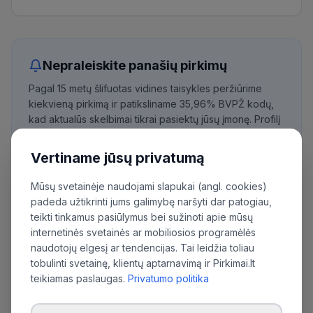
Nepraleiskite panašių pirkimų
Pagal 15 metų šlifuotas vidines taisykles peržiūrime
kiekvieną pirkimą ir patiksliname 35,96% BVPŽ kodų,
kad aktualūs skelbimai tikrai pasiektų jūsų įmonę. Profilį
paruošia asmeninis vadybininkas.
Vertiname jūsų privatumą
Išbandyti nemokamai
Mūsų svetainėje naudojami slapukai (angl. cookies)
padeda užtikrinti jums galimybę naršyti dar patogiau,
teikti tinkamus pasiūlymus bei sužinoti apie mūsų
Daugiau pirkimų iš šios organizacijos:
internetinės svetainės ar mobiliosios programėlės
naudotojų elgesį ar tendencijas. Tai leidžia toliau
Vilniaus universitetas
tobulinti svetainę, klientų aptarnavimą ir Pirkimai.lt
teikiamas paslaugas.
Privatumo politika