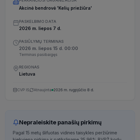
PERKANČIOJI ORGANIZACIJA
Akcinė bendrovė 'Kelių priežiūra'
PASKELBIMO DATA
2026 m. liepos 7 d.
PASIŪLYMŲ TERMINAS
2026 m. liepos 15 d. 00:00
Terminas pasibaigęs
REGIONAS
Lietuva
CVP IS
Atnaujinta
2026 m. rugpjūčio 8 d.
Nepraleiskite panašių pirkimų
Pagal 15 metų šlifuotas vidines taisykles peržiūrime
kiekvieną pirkimą ir patiksliname 35,96% BVPŽ kodų,