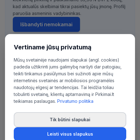
kad aktualūs skelbimai tikrai pasiektų jūsų įmonę. Profilį
paruošia asmeninis vadybininkas.
Išbandyti nemokamai
Vertiname jūsų privatumą
Daugiau pirkimų iš šios organizacijos:
Mūsų svetainėje naudojami slapukai (angl. cookies)
Akcinė bendrovė 'Kelių priežiūra'
padeda užtikrinti jums galimybę naršyti dar patogiau,
teikti tinkamus pasiūlymus bei sužinoti apie mūsų
internetinės svetainės ar mobiliosios programėlės
naudotojų elgesį ar tendencijas. Tai leidžia toliau
tobulinti svetainę, klientų aptarnavimą ir Pirkimai.lt
teikiamas paslaugas.
Privatumo politika
Tik būtini slapukai
Leisti visus slapukus