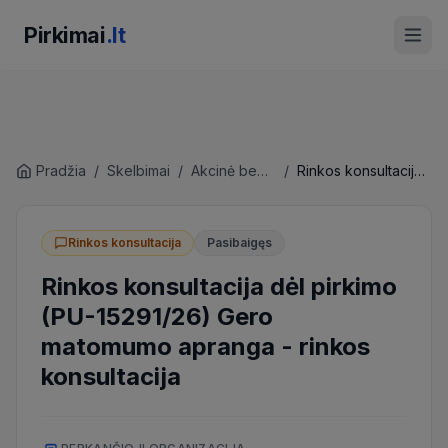
Pirkimai
.lt
Pradžia
/
Skelbimai
/
Akcinė bendrovė 'Kelių priežiūra'
/
Rinkos konsultacija dėl pirkimo (PU-15291/26) Gero matomumo apranga
Rinkos konsultacija
Pasibaigęs
Rinkos konsultacija dėl pirkimo
(PU-15291/26) Gero
matomumo apranga
-
rinkos
konsultacija