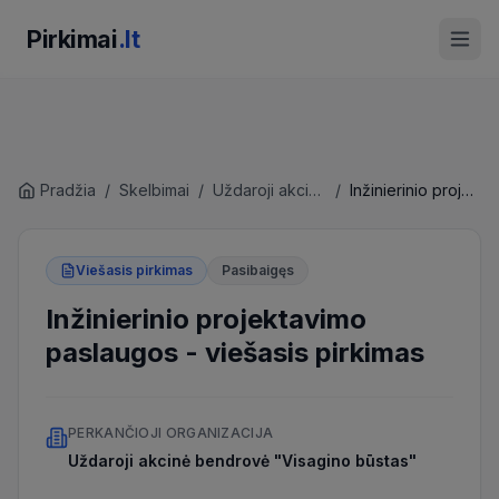
Pirkimai
.lt
Pradžia
/
Skelbimai
/
Uždaroji akcinė bendrovė "Visagino būstas"
/
Inžinierinio projektavimo paslaugos
Viešasis pirkimas
Pasibaigęs
Inžinierinio projektavimo
paslaugos
-
viešasis pirkimas
PERKANČIOJI ORGANIZACIJA
Uždaroji akcinė bendrovė "Visagino būstas"