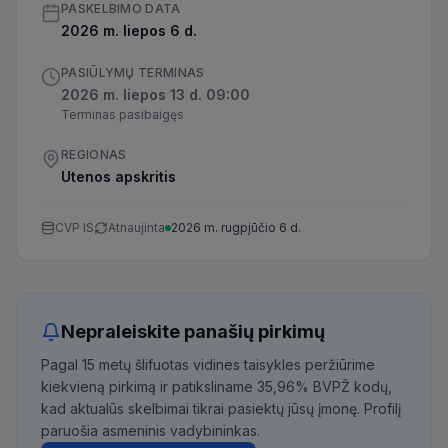
PASKELBIMO DATA
2026 m. liepos 6 d.
PASIŪLYMŲ TERMINAS
2026 m. liepos 13 d. 09:00
Terminas pasibaigęs
REGIONAS
Utenos apskritis
CVP IS
Atnaujinta
2026 m. rugpjūčio 6 d.
Nepraleiskite panašių pirkimų
Pagal 15 metų šlifuotas vidines taisykles peržiūrime
kiekvieną pirkimą ir patiksliname 35,96% BVPŽ kodų,
kad aktualūs skelbimai tikrai pasiektų jūsų įmonę. Profilį
paruošia asmeninis vadybininkas.