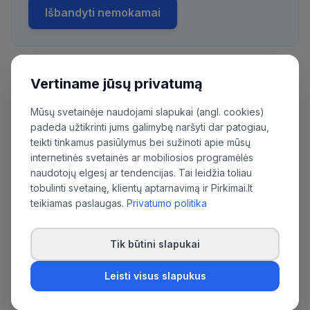
Išbandyti nemokamai
Vertiname jūsų privatumą
Daugiau pirkimų iš šios organizacijos:
Uždaroji akcinė bendrovė "Visagino būstas"
Mūsų svetainėje naudojami slapukai (angl. cookies)
padeda užtikrinti jums galimybę naršyti dar patogiau,
teikti tinkamus pasiūlymus bei sužinoti apie mūsų
internetinės svetainės ar mobiliosios programėlės
naudotojų elgesį ar tendencijas. Tai leidžia toliau
tobulinti svetainę, klientų aptarnavimą ir Pirkimai.lt
teikiamas paslaugas.
Privatumo politika
Tik būtini slapukai
Leisti visus slapukus