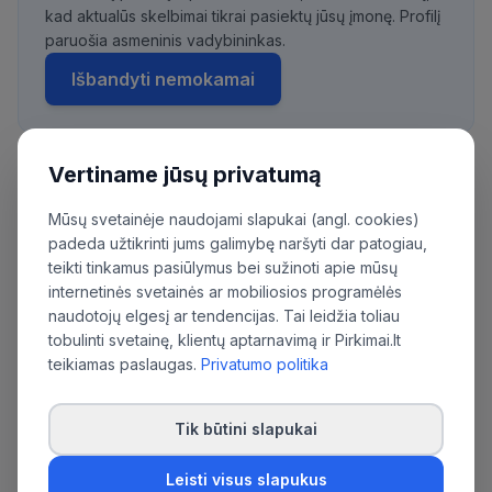
kad aktualūs skelbimai tikrai pasiektų jūsų įmonę. Profilį
paruošia asmeninis vadybininkas.
Išbandyti nemokamai
Vertiname jūsų privatumą
Daugiau pirkimų iš šios organizacijos:
Mūsų svetainėje naudojami slapukai (angl. cookies)
Nacionalinis kibernetinio saugumo centras
padeda užtikrinti jums galimybę naršyti dar patogiau,
prie Krašto apsaugos ministerijos
teikti tinkamus pasiūlymus bei sužinoti apie mūsų
internetinės svetainės ar mobiliosios programėlės
naudotojų elgesį ar tendencijas. Tai leidžia toliau
tobulinti svetainę, klientų aptarnavimą ir Pirkimai.lt
teikiamas paslaugas.
Privatumo politika
Tik būtini slapukai
Leisti visus slapukus