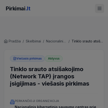
Pirkimai
.lt
Pradžia
/
Skelbimai
/
Nacionalinis kibernetinio saugumo centras prie Krašto apsaugos ministerijos
/
Tinklo srauto atsišakojimo (Network TAP) įrangos įsigijimas
Viešasis pirkimas
Aktyvus
Tinklo srauto atsišakojimo
(Network TAP) įrangos
įsigijimas
-
viešasis pirkimas
PERKANČIOJI ORGANIZACIJA
Nacionalinis kibernetinio saugumo centras prie