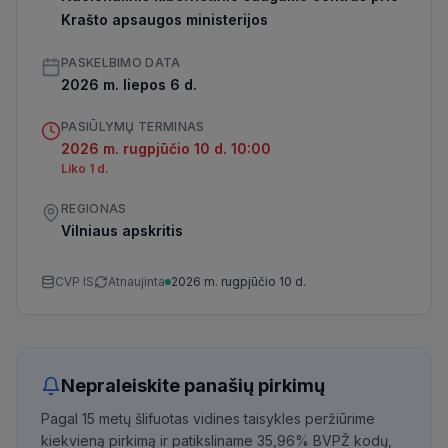
Krašto apsaugos ministerijos
PASKELBIMO DATA
2026 m. liepos 6 d.
PASIŪLYMŲ TERMINAS
2026 m. rugpjūčio 10 d. 10:00
Liko 1 d.
REGIONAS
Vilniaus apskritis
CVP IS
Atnaujinta
2026 m. rugpjūčio 10 d.
Nepraleiskite panašių pirkimų
Pagal 15 metų šlifuotas vidines taisykles peržiūrime
kiekvieną pirkimą ir patiksliname 35,96% BVPŽ kodų,