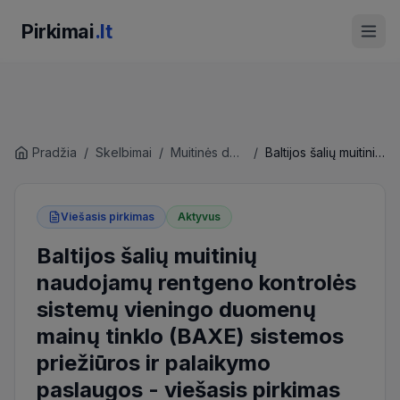
Pirkimai
.lt
Pradžia
/
Skelbimai
/
Muitinės departamentas prie Lietuvos Respublikos finansų ministerijos
/
Baltijos šalių muitinių naudojamų rentgeno kontrolės sistemų vieningo duomenų mainų tinklo (BAXE) sistemos priežiūros ir palaikymo paslaugos
Viešasis pirkimas
Aktyvus
Baltijos šalių muitinių
naudojamų rentgeno kontrolės
sistemų vieningo duomenų
mainų tinklo (BAXE) sistemos
priežiūros ir palaikymo
paslaugos
-
viešasis pirkimas