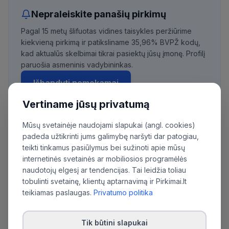
Nepraleiskite panašių pirkimų
Pagal 15 metų šlifuotas vidines taisykles peržiūrime
kiekvieną pirkimą ir patiksliname 35,96% BVPŽ kodų,
kad aktualūs skelbimai tikrai pasiektų jūsų įmonę. Profilį
paruošia asmeninis vadybininkas.
Išbandyti nemokamai
Vertiname jūsų privatumą
Mūsų svetainėje naudojami slapukai (angl. cookies)
Daugiau pirkimų iš šios organizacijos:
padeda užtikrinti jums galimybę naršyti dar patogiau,
teikti tinkamus pasiūlymus bei sužinoti apie mūsų
Muitinės departamentas prie Lietuvos
internetinės svetainės ar mobiliosios programėlės
Respublikos finansų ministerijos
naudotojų elgesį ar tendencijas. Tai leidžia toliau
tobulinti svetainę, klientų aptarnavimą ir Pirkimai.lt
teikiamas paslaugas.
Privatumo politika
Tik būtini slapukai