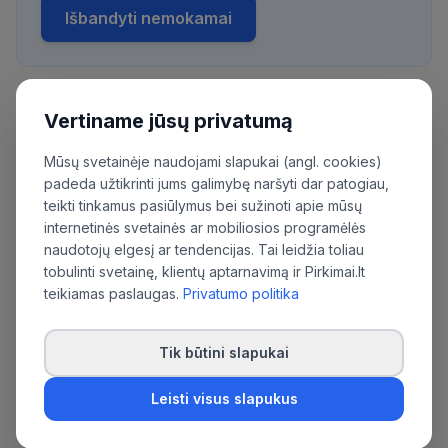
Išbandyti nemokamai
Vertiname jūsų privatumą
Daugiau pirkimų iš šios organizacijos:
Akcinė bendrovė 'Kelių priežiūra'
Mūsų svetainėje naudojami slapukai (angl. cookies)
padeda užtikrinti jums galimybę naršyti dar patogiau,
teikti tinkamus pasiūlymus bei sužinoti apie mūsų
internetinės svetainės ar mobiliosios programėlės
naudotojų elgesį ar tendencijas. Tai leidžia toliau
tobulinti svetainę, klientų aptarnavimą ir Pirkimai.lt
teikiamas paslaugas.
Privatumo politika
Tik būtini slapukai
Leisti visus slapukus