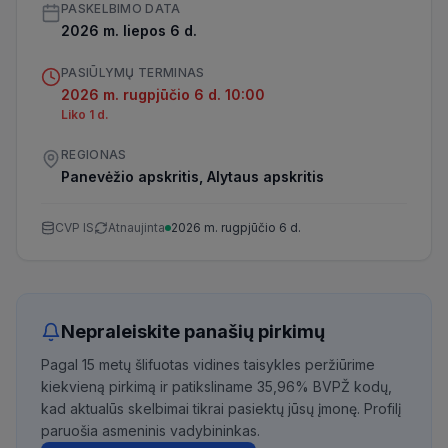
PASKELBIMO DATA
2026 m. liepos 6 d.
PASIŪLYMŲ TERMINAS
2026 m. rugpjūčio 6 d. 10:00
Liko 1 d.
REGIONAS
Panevėžio apskritis, Alytaus apskritis
CVP IS
Atnaujinta
2026 m. rugpjūčio 6 d.
Nepraleiskite panašių pirkimų
Pagal 15 metų šlifuotas vidines taisykles peržiūrime
kiekvieną pirkimą ir patiksliname 35,96% BVPŽ kodų,
kad aktualūs skelbimai tikrai pasiektų jūsų įmonę. Profilį
paruošia asmeninis vadybininkas.