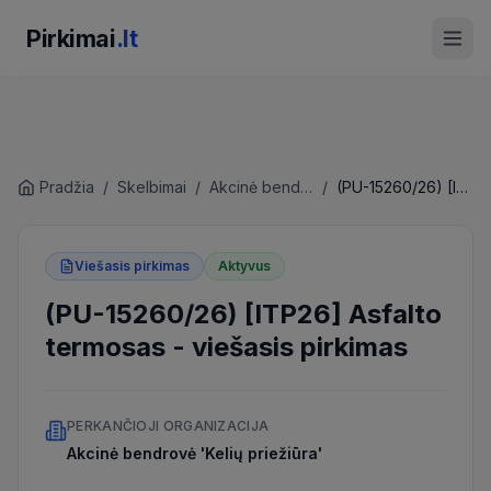
Pirkimai
.lt
Pradžia
/
Skelbimai
/
Akcinė bendrovė 'Kelių priežiūra'
/
(PU-15260/26) [ITP26] Asfalto termosas
Viešasis pirkimas
Aktyvus
(PU-15260/26) [ITP26] Asfalto
termosas
-
viešasis pirkimas
PERKANČIOJI ORGANIZACIJA
Akcinė bendrovė 'Kelių priežiūra'