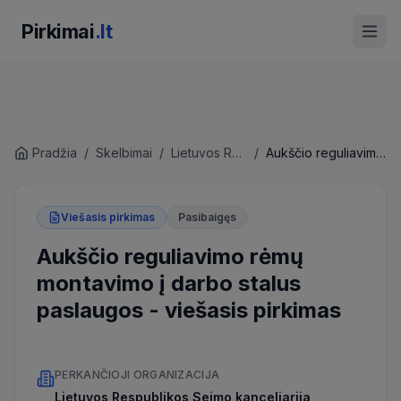
Pirkimai
.lt
Pradžia
/
Skelbimai
/
Lietuvos Respublikos Seimo kanceliarija
/
Aukščio reguliavimo rėmų montavimo į darbo stalus paslaugos
Viešasis pirkimas
Pasibaigęs
Aukščio reguliavimo rėmų
montavimo į darbo stalus
paslaugos
-
viešasis pirkimas
PERKANČIOJI ORGANIZACIJA
Lietuvos Respublikos Seimo kanceliarija