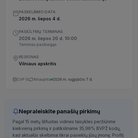
PASKELBIMO DATA
2026 m. liepos 4 d.
PASIŪLYMŲ TERMINAS
2026 m. liepos 20 d. 10:00
Terminas pasibaigęs
REGIONAS
Vilniaus apskritis
CVP IS
Atnaujinta
2026 m. rugpjūčio 7 d.
Nepraleiskite panašių pirkimų
Pagal 15 metų šlifuotas vidines taisykles peržiūrime
kiekvieną pirkimą ir patiksliname 35,96% BVPŽ kodų,
kad aktualūs skelbimai tikrai pasiektų jūsų įmonę. Profilį