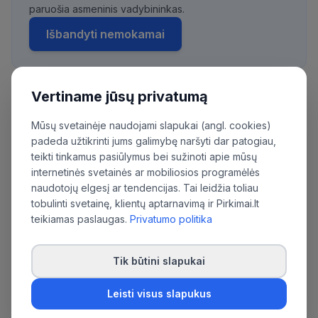
paruošia asmeninis vadybininkas.
Išbandyti nemokamai
Vertiname jūsų privatumą
Daugiau pirkimų iš šios organizacijos:
Mūsų svetainėje naudojami slapukai (angl. cookies)
Lietuvos Respublikos Seimo kanceliarija
padeda užtikrinti jums galimybę naršyti dar patogiau,
teikti tinkamus pasiūlymus bei sužinoti apie mūsų
internetinės svetainės ar mobiliosios programėlės
naudotojų elgesį ar tendencijas. Tai leidžia toliau
tobulinti svetainę, klientų aptarnavimą ir Pirkimai.lt
teikiamas paslaugas.
Privatumo politika
Tik būtini slapukai
Leisti visus slapukus