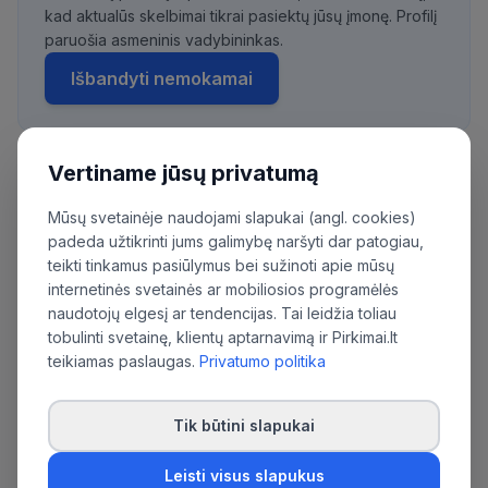
kad aktualūs skelbimai tikrai pasiektų jūsų įmonę. Profilį
paruošia asmeninis vadybininkas.
Išbandyti nemokamai
Vertiname jūsų privatumą
Daugiau pirkimų iš šios organizacijos:
Mūsų svetainėje naudojami slapukai (angl. cookies)
Viešoji įstaiga Šiaulių ilgalaikio gydymo ir
padeda užtikrinti jums galimybę naršyti dar patogiau,
geriatrijos centras
teikti tinkamus pasiūlymus bei sužinoti apie mūsų
internetinės svetainės ar mobiliosios programėlės
naudotojų elgesį ar tendencijas. Tai leidžia toliau
tobulinti svetainę, klientų aptarnavimą ir Pirkimai.lt
teikiamas paslaugas.
Privatumo politika
Tik būtini slapukai
Leisti visus slapukus