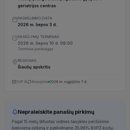
geriatrijos centras
PASKELBIMO DATA
2026 m. liepos 3 d.
PASIŪLYMŲ TERMINAS
2026 m. liepos 10 d. 08:00
Terminas pasibaigęs
REGIONAS
Šiaulių apskritis
CVP IS
Atnaujinta
2026 m. rugpjūčio 7 d.
Nepraleiskite panašių pirkimų
Pagal 15 metų šlifuotas vidines taisykles peržiūrime
kiekvieną pirkimą ir patiksliname 35,96% BVPŽ kodų,