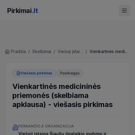
Pirkimai
.lt
Pradžia
/
Skelbimai
/
Viešoji įstaiga Šiaulių ilgalaikio gydymo ir geriatrijos centras
/
Vienkartinės medicininės priemonės (skelbiama apklausa)
Viešasis pirkimas
Pasibaigęs
Vienkartinės medicininės
priemonės (skelbiama
apklausa)
-
viešasis pirkimas
PERKANČIOJI ORGANIZACIJA
Viešoji įstaiga Šiaulių ilgalaikio gydymo ir