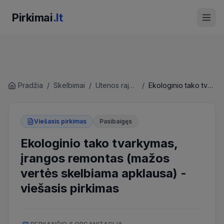
Pirkimai
.lt
Pradžia
/
Skelbimai
/
Utenos rajono savivaldybės administracija
/
Ekologinio tako tvarkymas, įrangos remontas (mažos vertės skelbiama apklausa)
Viešasis pirkimas
Pasibaigęs
Ekologinio tako tvarkymas,
įrangos remontas (mažos
vertės skelbiama apklausa)
-
viešasis pirkimas