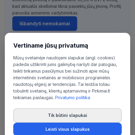
kad aktualūs skelbimai tikrai pasiektų jūsų įmonę. Profilį
paruošia asmeninis vadybininkas.
Išbandyti nemokamai
Vertiname jūsų privatumą
Daugiau pirkimų iš šios organizacijos:
Mūsų svetainėje naudojami slapukai (angl. cookies)
Utenos rajono savivaldybės administracija
padeda užtikrinti jums galimybę naršyti dar patogiau,
teikti tinkamus pasiūlymus bei sužinoti apie mūsų
internetinės svetainės ar mobiliosios programėlės
naudotojų elgesį ar tendencijas. Tai leidžia toliau
tobulinti svetainę, klientų aptarnavimą ir Pirkimai.lt
teikiamas paslaugas.
Privatumo politika
Tik būtini slapukai
Leisti visus slapukus