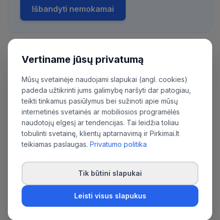
Išbandyti nemokamai
Vertiname jūsų privatumą
Daugiau pirkimų iš šios organizacijos:
UAB LTG Kompetencijų centras
Mūsų svetainėje naudojami slapukai (angl. cookies)
padeda užtikrinti jums galimybę naršyti dar patogiau,
teikti tinkamus pasiūlymus bei sužinoti apie mūsų
internetinės svetainės ar mobiliosios programėlės
naudotojų elgesį ar tendencijas. Tai leidžia toliau
tobulinti svetainę, klientų aptarnavimą ir Pirkimai.lt
teikiamas paslaugas.
Privatumo politika
Tik būtini slapukai
Leisti visus slapukus