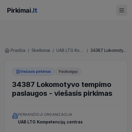
Pirkimai
.lt
Pradžia
/
Skelbimai
/
UAB LTG Kompetencijų centras
/
34387 Lokomotyvo tempimo paslaugos
Viešasis pirkimas
Pasibaigęs
34387 Lokomotyvo tempimo
paslaugos
-
viešasis pirkimas
PERKANČIOJI ORGANIZACIJA
UAB LTG Kompetencijų centras