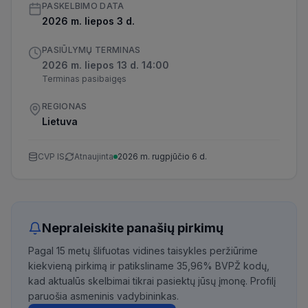
PASKELBIMO DATA
2026 m. liepos 3 d.
PASIŪLYMŲ TERMINAS
2026 m. liepos 13 d. 14:00
Terminas pasibaigęs
REGIONAS
Lietuva
CVP IS
Atnaujinta
2026 m. rugpjūčio 6 d.
Nepraleiskite panašių pirkimų
Pagal 15 metų šlifuotas vidines taisykles peržiūrime
kiekvieną pirkimą ir patiksliname 35,96% BVPŽ kodų,
kad aktualūs skelbimai tikrai pasiektų jūsų įmonę. Profilį
paruošia asmeninis vadybininkas.