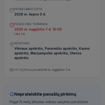
PASKELBIMO DATA
2026 m. liepos 3 d.
PASIŪLYMŲ TERMINAS
2026 m. rugpjūčio 7 d. 10:00
Liko 1 d.
REGIONAS
Vilniaus apskritis, Panevėžio apskritis, Kauno
apskritis, Marijampolės apskritis, Utenos
apskritis
CVP IS
Atnaujinta
2026 m. rugpjūčio 7 d.
Nepraleiskite panašių pirkimų
Pagal 15 metų šlifuotas vidines taisykles peržiūrime