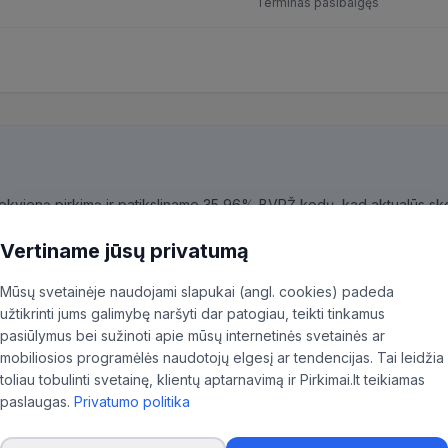
Terminas pasibaigęs
kiekvieną pirkimą ir patiksliname 35,96% BVPŽ kodų, kad aktualūs skel
ninkas.
Vertiname jūsų privatumą
Mūsų svetainėje naudojami slapukai (angl. cookies) padeda
užtikrinti jums galimybę naršyti dar patogiau, teikti tinkamus
pasiūlymus bei sužinoti apie mūsų internetinės svetainės ar
mobiliosios programėlės naudotojų elgesį ar tendencijas. Tai leidžia
toliau tobulinti svetainę, klientų aptarnavimą ir Pirkimai.lt teikiamas
paslaugas.
Privatumo politika