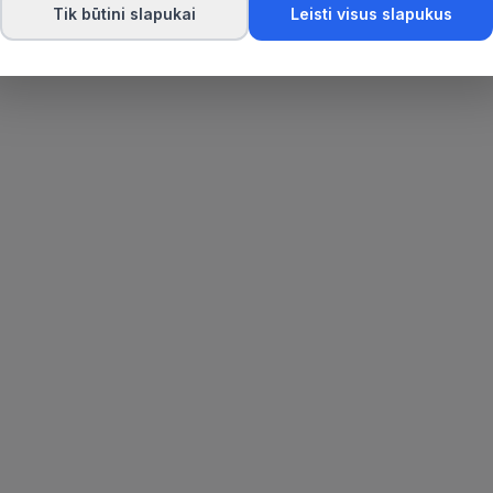
Tik būtini slapukai
Leisti visus slapukus