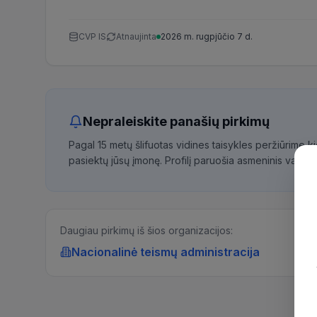
CVP IS
Atnaujinta
2026 m. rugpjūčio 7 d.
Nepraleiskite panašių pirkimų
Pagal 15 metų šlifuotas vidines taisykles peržiūrime 
pasiektų jūsų įmonę. Profilį paruošia asmeninis vadybi
Daugiau pirkimų iš šios organizacijos:
Nacionalinė teismų administracija