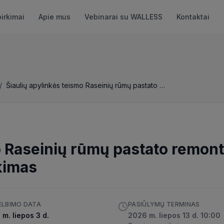
pirkimai
Apie mus
Vebinarai su WALLESS
Kontaktai
/
Šiaulių apylinkės teismo Raseinių rūmų pastato remontas (Skelbiama apklausa)
o Raseinių rūmų pastato remon
kimas
ELBIMO DATA
PASIŪLYMŲ TERMINAS
m. liepos 3 d.
2026 m. liepos 13 d. 10:00