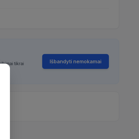
Išbandyti nemokamai
bimai tikrai