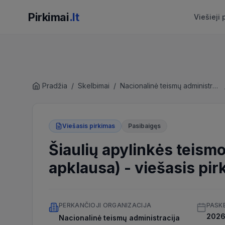
Pirkimai
.lt
Viešieji 
Pradžia
/
Skelbimai
/
Nacionalinė teismų administracija
Viešasis pirkimas
Pasibaigęs
Šiaulių apylinkės teism
apklausa)
-
viešasis pir
PERKANČIOJI ORGANIZACIJA
PASK
2026 
Nacionalinė teismų administracija