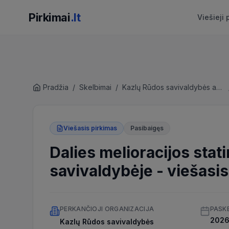
Pirkimai
.lt
Viešieji 
Pradžia
/
Skelbimai
/
Kazlų Rūdos savivaldybės administracija
Viešasis pirkimas
Pasibaigęs
Dalies melioracijos sta
savivaldybėje
-
viešasis
PERKANČIOJI ORGANIZACIJA
PASK
2026 
Kazlų Rūdos savivaldybės