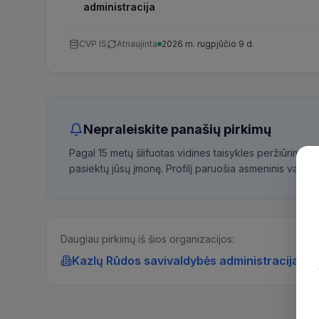
administracija
CVP IS
Atnaujinta
2026 m. rugpjūčio 9 d.
Nepraleiskite panašių pirkimų
Pagal 15 metų šlifuotas vidines taisykles peržiūrime 
pasiektų jūsų įmonę. Profilį paruošia asmeninis vadybi
Daugiau pirkimų iš šios organizacijos:
Kazlų Rūdos savivaldybės administracija