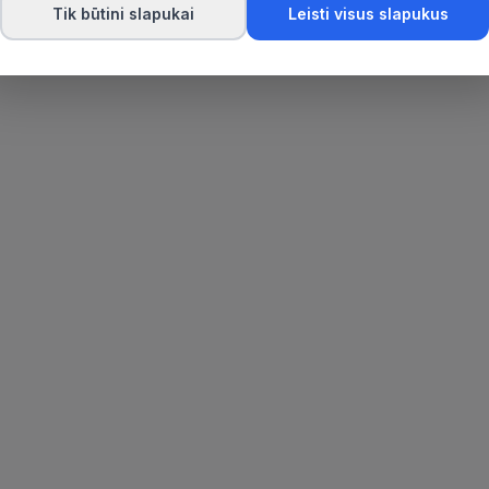
Tik būtini slapukai
Leisti visus slapukus