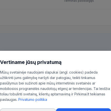
Terminas pasibaigęs
kiekvieną pirkimą ir patiksliname 35,96% BVPŽ kodų, kad aktualūs skel
ninkas.
Vertiname jūsų privatumą
Mūsų svetainėje naudojami slapukai (angl. cookies) padeda
užtikrinti jums galimybę naršyti dar patogiau, teikti tinkamus
pasiūlymus bei sužinoti apie mūsų internetinės svetainės ar
mobiliosios programėlės naudotojų elgesį ar tendencijas. Tai leidžia
toliau tobulinti svetainę, klientų aptarnavimą ir Pirkimai.lt teikiamas
paslaugas.
Privatumo politika