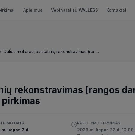
pirkimai
Apie mus
Vebinarai su WALLESS
Kontaktai
/
Dalies melioracijos statinių rekonstravimas (rangos darbai) Kazlų Rūdos savivaldybėje
tinių rekonstravimas (rangos da
 pirkimas
ELBIMO DATA
PASIŪLYMŲ TERMINAS
m. liepos 3 d.
2026 m. liepos 22 d. 10:00