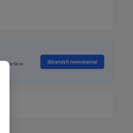
Išbandyti nemokamai
bimai tikrai