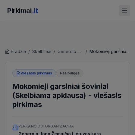
Pirkimai
.lt
Pradžia
/
Skelbimai
/
Generolo Jono Žemaičio Lietuvos karo akademija
/
Mokomieji garsiniai šoviniai (Skelbiama apklausa)
Viešasis pirkimas
Pasibaigęs
Mokomieji garsiniai šoviniai
(Skelbiama apklausa)
-
viešasis
pirkimas
PERKANČIOJI ORGANIZACIJA
Generolo Jono Žemaičio Lietuvos karo