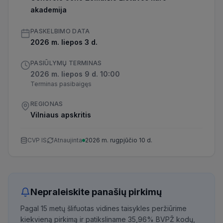
akademija
PASKELBIMO DATA
2026 m. liepos 3 d.
PASIŪLYMŲ TERMINAS
2026 m. liepos 9 d. 10:00
Terminas pasibaigęs
REGIONAS
Vilniaus apskritis
CVP IS
Atnaujinta
2026 m. rugpjūčio 10 d.
Nepraleiskite panašių pirkimų
Pagal 15 metų šlifuotas vidines taisykles peržiūrime
kiekvieną pirkimą ir patiksliname 35,96% BVPŽ kodų,