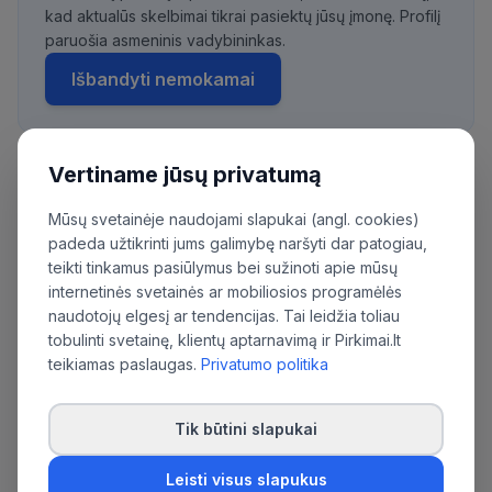
kad aktualūs skelbimai tikrai pasiektų jūsų įmonę. Profilį
paruošia asmeninis vadybininkas.
Išbandyti nemokamai
Vertiname jūsų privatumą
Daugiau pirkimų iš šios organizacijos:
Mūsų svetainėje naudojami slapukai (angl. cookies)
Generolo Jono Žemaičio Lietuvos karo
padeda užtikrinti jums galimybę naršyti dar patogiau,
akademija
teikti tinkamus pasiūlymus bei sužinoti apie mūsų
internetinės svetainės ar mobiliosios programėlės
naudotojų elgesį ar tendencijas. Tai leidžia toliau
tobulinti svetainę, klientų aptarnavimą ir Pirkimai.lt
teikiamas paslaugas.
Privatumo politika
Tik būtini slapukai
Leisti visus slapukus