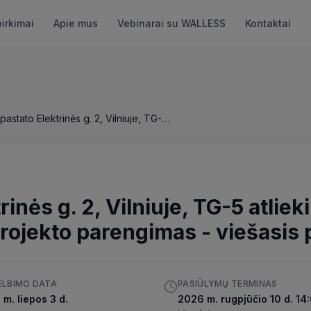
pirkimai
Apie mus
Vebinarai su WALLESS
Kontaktai
Gamybinio pastato Elektrinės g. 2, Vilniuje, TG-5 atliekinės šilumos atgavimo šilumos siurbliu darbo projekto parengimas
inės g. 2, Vilniuje, TG-5 atlie
projekto parengimas
-
viešasis 
ELBIMO DATA
PASIŪLYMŲ TERMINAS
m. liepos 3 d.
2026 m. rugpjūčio 10 d. 14