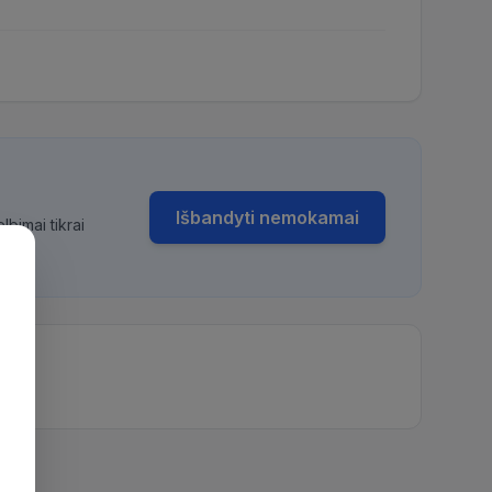
Išbandyti nemokamai
bimai tikrai