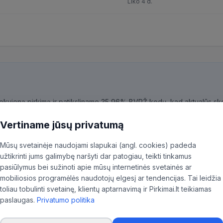
Liko 4 d.
kiekvieną pirkimą ir patiksliname 35,96% BVPŽ kodų, kad aktualūs skel
ninkas.
Vertiname jūsų privatumą
Mūsų svetainėje naudojami slapukai (angl. cookies) padeda
užtikrinti jums galimybę naršyti dar patogiau, teikti tinkamus
pasiūlymus bei sužinoti apie mūsų internetinės svetainės ar
mobiliosios programėlės naudotojų elgesį ar tendencijas. Tai leidžia
toliau tobulinti svetainę, klientų aptarnavimą ir Pirkimai.lt teikiamas
paslaugas.
Privatumo politika