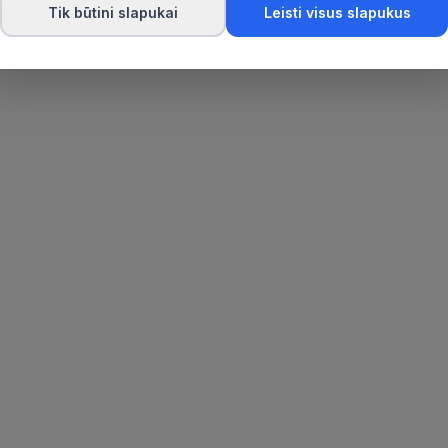
Tik būtini slapukai
Leisti visus slapukus