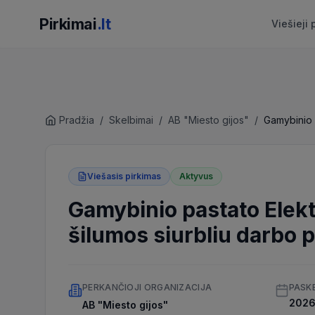
Pirkimai
.lt
Viešieji 
Pradžia
/
Skelbimai
/
AB "Miesto gijos"
/
Viešasis pirkimas
Aktyvus
Gamybinio pastato Elektr
šilumos siurbliu darbo 
PERKANČIOJI ORGANIZACIJA
PASK
2026 
AB "Miesto gijos"