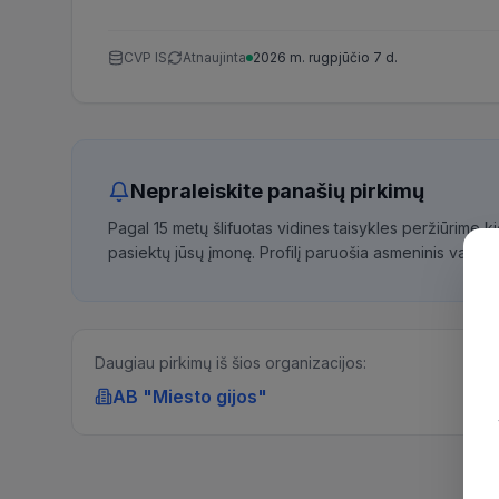
CVP IS
Atnaujinta
2026 m. rugpjūčio 7 d.
Nepraleiskite panašių pirkimų
Pagal 15 metų šlifuotas vidines taisykles peržiūrime 
pasiektų jūsų įmonę. Profilį paruošia asmeninis vadybi
Daugiau pirkimų iš šios organizacijos:
AB "Miesto gijos"