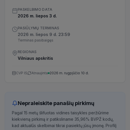
PASKELBIMO DATA
2026 m. liepos 3 d.
PASIŪLYMŲ TERMINAS
2026 m. liepos 9 d. 23:59
Terminas pasibaigęs
REGIONAS
Vilniaus apskritis
CVP IS
Atnaujinta
2026 m. rugpjūčio 10 d.
Nepraleiskite panašių pirkimų
Pagal 15 metų šlifuotas vidines taisykles peržiūrime
kiekvieną pirkimą ir patiksliname 35,96% BVPŽ kodų,
kad aktualūs skelbimai tikrai pasiektų jūsų įmonę. Profilį