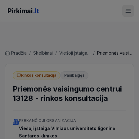
Pirkimai
.lt
Pradžia
/
Skelbimai
/
Viešoji įstaiga Vilniaus universiteto ligoninė Santaros klinikos
/
Priemonės vaisingumo centrui 13128
Rinkos konsultacija
Pasibaigęs
Priemonės vaisingumo centrui
13128
-
rinkos konsultacija
PERKANČIOJI ORGANIZACIJA
Viešoji įstaiga Vilniaus universiteto ligoninė
Santaros klinikos