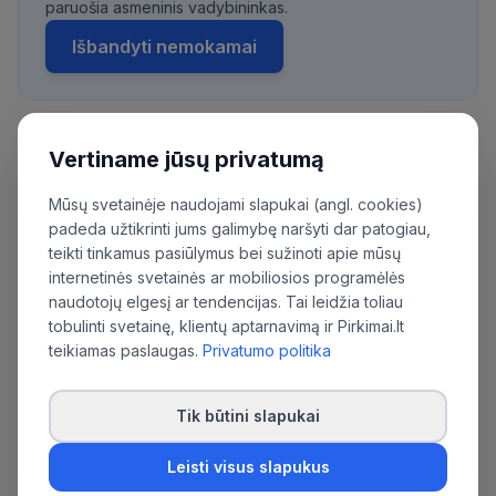
paruošia asmeninis vadybininkas.
Išbandyti nemokamai
Vertiname jūsų privatumą
Daugiau pirkimų iš šios organizacijos:
Viešoji įstaiga Vilniaus universiteto ligoninė
Mūsų svetainėje naudojami slapukai (angl. cookies)
Santaros klinikos
padeda užtikrinti jums galimybę naršyti dar patogiau,
teikti tinkamus pasiūlymus bei sužinoti apie mūsų
internetinės svetainės ar mobiliosios programėlės
naudotojų elgesį ar tendencijas. Tai leidžia toliau
tobulinti svetainę, klientų aptarnavimą ir Pirkimai.lt
teikiamas paslaugas.
Privatumo politika
Tik būtini slapukai
Leisti visus slapukus