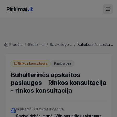
Pirkimai
.lt
Pradžia
/
Skelbimai
/
Savivaldybės įmonė "Vilniaus atliekų sistemos administratorius"
/
Buhalterinės apskaitos paslaugos - Rinkos konsultacija
Rinkos konsultacija
Pasibaigęs
Buhalterinės apskaitos
paslaugos - Rinkos konsultacija
-
rinkos konsultacija
PERKANČIOJI ORGANIZACIJA
Savivaldybės įmonė "Vilniaus atliekų sistemos