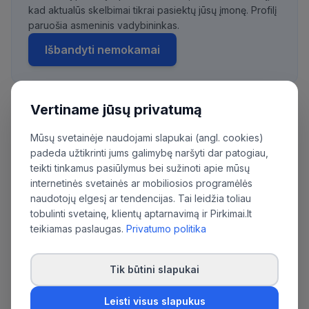
kad aktualūs skelbimai tikrai pasiektų jūsų įmonę. Profilį
paruošia asmeninis vadybininkas.
Išbandyti nemokamai
Vertiname jūsų privatumą
Daugiau pirkimų iš šios organizacijos:
Mūsų svetainėje naudojami slapukai (angl. cookies)
Savivaldybės įmonė "Vilniaus atliekų sistemos
padeda užtikrinti jums galimybę naršyti dar patogiau,
administratorius"
teikti tinkamus pasiūlymus bei sužinoti apie mūsų
internetinės svetainės ar mobiliosios programėlės
naudotojų elgesį ar tendencijas. Tai leidžia toliau
tobulinti svetainę, klientų aptarnavimą ir Pirkimai.lt
teikiamas paslaugas.
Privatumo politika
Tik būtini slapukai
Leisti visus slapukus