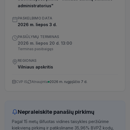
administratorius"
PASKELBIMO DATA
2026 m. liepos 3 d.
PASIŪLYMŲ TERMINAS
2026 m. liepos 20 d. 13:00
Terminas pasibaigęs
REGIONAS
Vilniaus apskritis
CVP IS
Atnaujinta
2026 m. rugpjūčio 7 d.
Nepraleiskite panašių pirkimų
Pagal 15 metų šlifuotas vidines taisykles peržiūrime
kiekvieną pirkimą ir patiksliname 35,96% BVPŽ kodų,