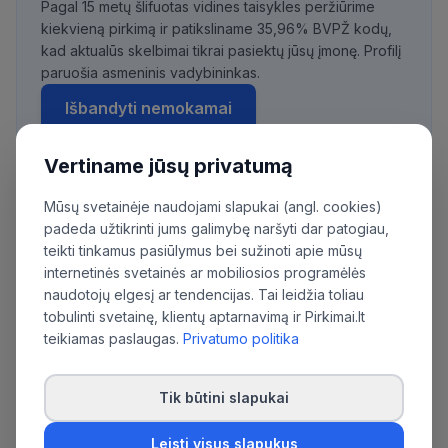
Pagal 15 metų šlifuotas vidines taisykles peržiūrime
kiekvieną pirkimą ir patiksliname 35,96% BVPŽ kodų,
kad aktualūs skelbimai tikrai pasiektų jūsų įmonę. Profilį
paruošia asmeninis vadybininkas.
Išbandyti nemokamai
Vertiname jūsų privatumą
Mūsų svetainėje naudojami slapukai (angl. cookies)
Daugiau pirkimų iš šios organizacijos:
padeda užtikrinti jums galimybę naršyti dar patogiau,
Nacionalinė švietimo agentūra
teikti tinkamus pasiūlymus bei sužinoti apie mūsų
internetinės svetainės ar mobiliosios programėlės
naudotojų elgesį ar tendencijas. Tai leidžia toliau
tobulinti svetainę, klientų aptarnavimą ir Pirkimai.lt
teikiamas paslaugas.
Privatumo politika
Tik būtini slapukai
Leisti visus slapukus