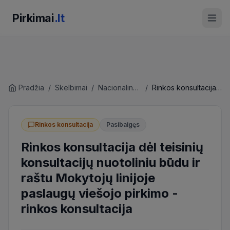
Pirkimai
.lt
Pradžia
/
Skelbimai
/
Nacionalinė švietimo agentūra
/
Rinkos konsultacija dėl teisinių konsultacijų nuotoliniu būdu ir raštu Mokytojų linijoje paslaugų viešojo pirkimo
Rinkos konsultacija
Pasibaigęs
Rinkos konsultacija dėl teisinių
konsultacijų nuotoliniu būdu ir
raštu Mokytojų linijoje
paslaugų viešojo pirkimo
-
rinkos konsultacija