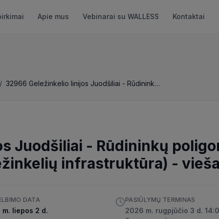
pirkimai
Apie mus
Vebinarai su WALLESS
Kontaktai
/
32966 Geležinkelio linijos Juodšiliai - Rūdininkų poligonas elektrifikavimas (Rūdninkų poligono geležinkelių infrastruktūra)
os Juodšiliai - Rūdininkų polig
žinkelių infrastruktūra)
-
vieša
ELBIMO DATA
PASIŪLYMŲ TERMINAS
m. liepos 2 d.
2026 m. rugpjūčio 3 d. 14: