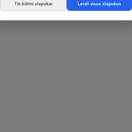
Tik būtini slapukai
Leisti visus slapukus