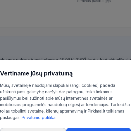
Terminas pasibaigęs
kiekvieną pirkimą ir patiksliname 35,96% BVPŽ kodų, kad aktualūs skel
ninkas.
Vertiname jūsų privatumą
Mūsų svetainėje naudojami slapukai (angl. cookies) padeda
užtikrinti jums galimybę naršyti dar patogiau, teikti tinkamus
pasiūlymus bei sužinoti apie mūsų internetinės svetainės ar
mobiliosios programėlės naudotojų elgesį ar tendencijas. Tai leidžia
toliau tobulinti svetainę, klientų aptarnavimą ir Pirkimai.lt teikiamas
paslaugas.
Privatumo politika