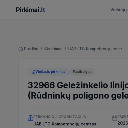
Pirkimai
.lt
Viešieji 
Pradžia
/
Skelbimai
/
UAB LTG Kompetencijų centras
Viešasis pirkimas
Pasibaigęs
32966 Geležinkelio linij
(Rūdninkų poligono gele
PERKANČIOJI ORGANIZACIJA
PASK
2026 
UAB LTG Kompetencijų centras