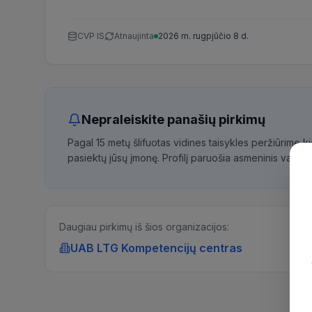
CVP IS
Atnaujinta
2026 m. rugpjūčio 8 d.
Nepraleiskite panašių pirkimų
Pagal 15 metų šlifuotas vidines taisykles peržiūrime 
pasiektų jūsų įmonę. Profilį paruošia asmeninis vadybi
Daugiau pirkimų iš šios organizacijos:
UAB LTG Kompetencijų centras