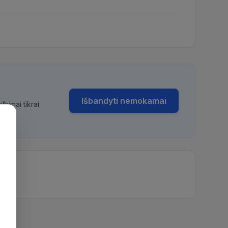
Išbandyti nemokamai
bimai tikrai