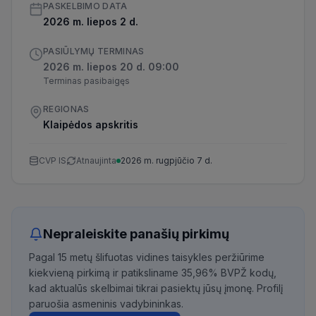
PASKELBIMO DATA
2026 m. liepos 2 d.
PASIŪLYMŲ TERMINAS
2026 m. liepos 20 d. 09:00
Terminas pasibaigęs
REGIONAS
Klaipėdos apskritis
CVP IS
Atnaujinta
2026 m. rugpjūčio 7 d.
Nepraleiskite panašių pirkimų
Pagal 15 metų šlifuotas vidines taisykles peržiūrime
kiekvieną pirkimą ir patiksliname 35,96% BVPŽ kodų,
kad aktualūs skelbimai tikrai pasiektų jūsų įmonę. Profilį
paruošia asmeninis vadybininkas.