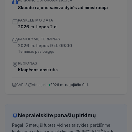
PERKANČIOJI ORGANIZACIJA
Skuodo rajono savivaldybės administracija
PASKELBIMO DATA
2026 m. liepos 2 d.
PASIŪLYMŲ TERMINAS
2026 m. liepos 9 d. 09:00
Terminas pasibaigęs
REGIONAS
Klaipėdos apskritis
CVP IS
Atnaujinta
2026 m. rugpjūčio 9 d.
Nepraleiskite panašių pirkimų
Pagal 15 metų šlifuotas vidines taisykles peržiūrime
kiekvieną pirkimą ir patiksliname 35,96% BVPŽ kodų,