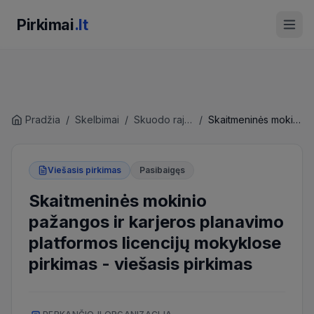
Pirkimai
.lt
Pradžia
/
Skelbimai
/
Skuodo rajono savivaldybės administracija
/
Skaitmeninės mokinio pažangos ir karjeros planavimo platformos licencijų mokyklose pirkimas
Viešasis pirkimas
Pasibaigęs
Skaitmeninės mokinio
pažangos ir karjeros planavimo
platformos licencijų mokyklose
pirkimas
-
viešasis pirkimas