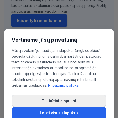
kad aktualūs skelbimai tikrai pasiektų jūsų įmonę. Profilį
paruošia asmeninis vadybininkas.
Išbandyti nemokamai
Vertiname jūsų privatumą
Daugiau pirkimų iš šios organizacijos:
Mūsų svetainėje naudojami slapukai (angl. cookies)
Skuodo rajono savivaldybės administracija
padeda užtikrinti jums galimybę naršyti dar patogiau,
teikti tinkamus pasiūlymus bei sužinoti apie mūsų
internetinės svetainės ar mobiliosios programėlės
naudotojų elgesį ar tendencijas. Tai leidžia toliau
tobulinti svetainę, klientų aptarnavimą ir Pirkimai.lt
teikiamas paslaugas.
Privatumo politika
Tik būtini slapukai
Leisti visus slapukus