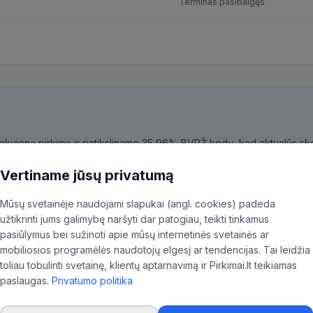
Terminas pasibaigęs
kiekvieną pirkimą ir patiksliname 35,96% BVPŽ kodų, kad aktualūs skel
ninkas.
Vertiname jūsų privatumą
Mūsų svetainėje naudojami slapukai (angl. cookies) padeda
užtikrinti jums galimybę naršyti dar patogiau, teikti tinkamus
pasiūlymus bei sužinoti apie mūsų internetinės svetainės ar
mobiliosios programėlės naudotojų elgesį ar tendencijas. Tai leidžia
toliau tobulinti svetainę, klientų aptarnavimą ir Pirkimai.lt teikiamas
paslaugas.
Privatumo politika