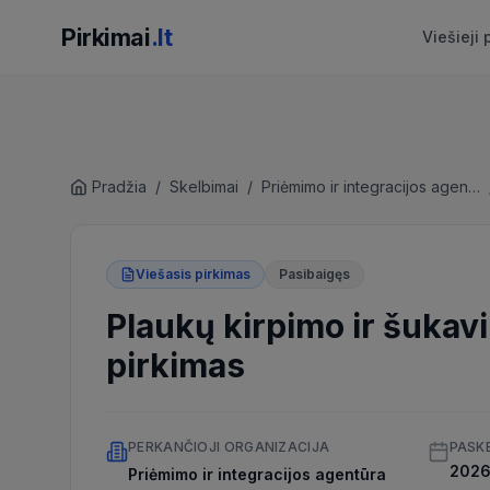
Pirkimai
.lt
Viešieji 
Pradžia
/
Skelbimai
/
Priėmimo ir integracijos agentūra
Viešasis pirkimas
Pasibaigęs
Plaukų kirpimo ir šuka
pirkimas
PERKANČIOJI ORGANIZACIJA
PASK
2026 
Priėmimo ir integracijos agentūra