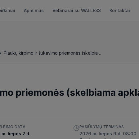
pirkimai
Apie mus
Vebinarai su WALLESS
Kontaktai
/
Plaukų kirpimo ir šukavimo priemonės (skelbiama apklausa)
vimo priemonės (skelbiama apkl
ELBIMO DATA
PASIŪLYMŲ TERMINAS
m. liepos 2 d.
2026 m. liepos 9 d. 08:00