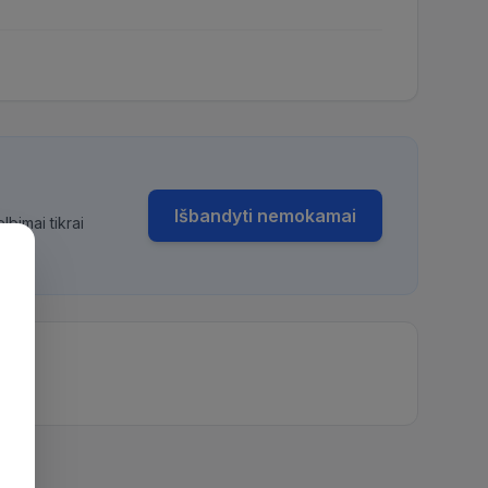
Išbandyti nemokamai
bimai tikrai