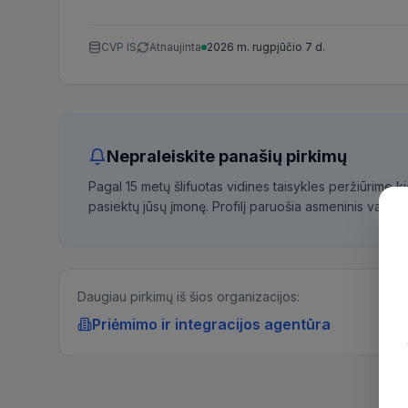
CVP IS
Atnaujinta
2026 m. rugpjūčio 7 d.
Nepraleiskite panašių pirkimų
Pagal 15 metų šlifuotas vidines taisykles peržiūrime 
pasiektų jūsų įmonę. Profilį paruošia asmeninis vadybi
Daugiau pirkimų iš šios organizacijos:
Priėmimo ir integracijos agentūra