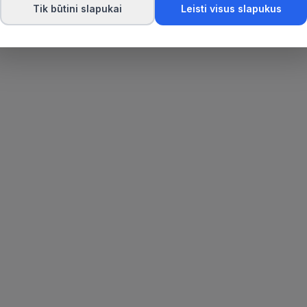
Tik būtini slapukai
Leisti visus slapukus