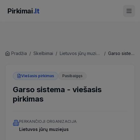
Pirkimai
.lt
Pradžia
/
Skelbimai
/
Lietuvos jūrų muziejus
/
Garso sistema
Viešasis pirkimas
Pasibaigęs
Garso sistema
-
viešasis
pirkimas
PERKANČIOJI ORGANIZACIJA
Lietuvos jūrų muziejus