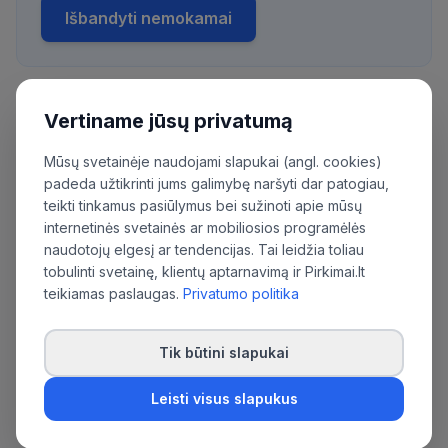
Išbandyti nemokamai
Vertiname jūsų privatumą
Daugiau pirkimų iš šios organizacijos:
Lietuvos jūrų muziejus
Mūsų svetainėje naudojami slapukai (angl. cookies)
padeda užtikrinti jums galimybę naršyti dar patogiau,
teikti tinkamus pasiūlymus bei sužinoti apie mūsų
internetinės svetainės ar mobiliosios programėlės
naudotojų elgesį ar tendencijas. Tai leidžia toliau
tobulinti svetainę, klientų aptarnavimą ir Pirkimai.lt
teikiamas paslaugas.
Privatumo politika
Tik būtini slapukai
Leisti visus slapukus