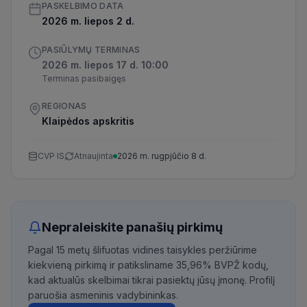
PASKELBIMO DATA
2026 m. liepos 2 d.
PASIŪLYMŲ TERMINAS
2026 m. liepos 17 d. 10:00
Terminas pasibaigęs
REGIONAS
Klaipėdos apskritis
CVP IS
Atnaujinta
2026 m. rugpjūčio 8 d.
Nepraleiskite panašių pirkimų
Pagal 15 metų šlifuotas vidines taisykles peržiūrime
kiekvieną pirkimą ir patiksliname 35,96% BVPŽ kodų,
kad aktualūs skelbimai tikrai pasiektų jūsų įmonę. Profilį
paruošia asmeninis vadybininkas.