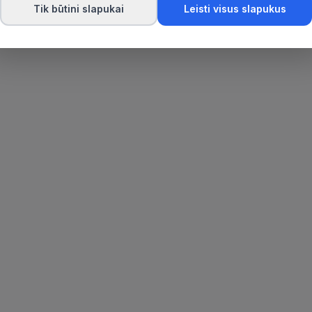
Tik būtini slapukai
Leisti visus slapukus