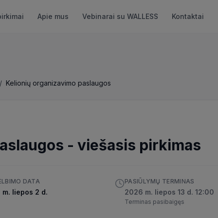
pirkimai
Apie mus
Vebinarai su WALLESS
Kontaktai
/
Kelionių organizavimo paslaugos
paslaugos
-
viešasis pirkimas
ELBIMO DATA
PASIŪLYMŲ TERMINAS
m. liepos 2 d.
2026 m. liepos 13 d. 12:00
Terminas pasibaigęs