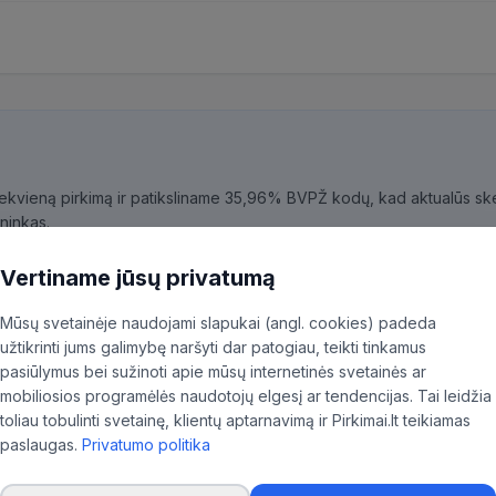
kiekvieną pirkimą ir patiksliname 35,96% BVPŽ kodų, kad aktualūs skel
ninkas.
Vertiname jūsų privatumą
Mūsų svetainėje naudojami slapukai (angl. cookies) padeda
užtikrinti jums galimybę naršyti dar patogiau, teikti tinkamus
o centras
pasiūlymus bei sužinoti apie mūsų internetinės svetainės ar
mobiliosios programėlės naudotojų elgesį ar tendencijas. Tai leidžia
toliau tobulinti svetainę, klientų aptarnavimą ir Pirkimai.lt teikiamas
paslaugas.
Privatumo politika