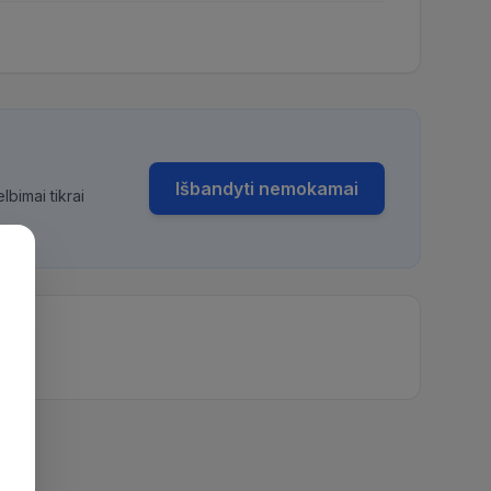
Išbandyti nemokamai
bimai tikrai