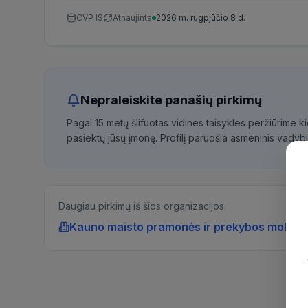
CVP IS
Atnaujinta
2026 m. rugpjūčio 8 d.
Nepraleiskite panašių pirkimų
Pagal 15 metų šlifuotas vidines taisykles peržiūrime 
pasiektų jūsų įmonę. Profilį paruošia asmeninis vadybi
Daugiau pirkimų iš šios organizacijos:
Kauno maisto pramonės ir prekybos mokym