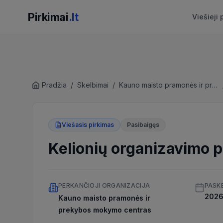
Pirkimai
.lt
Viešieji 
Pradžia
/
Skelbimai
/
Kauno maisto pramonės ir prekybos mokymo centras
Viešasis pirkimas
Pasibaigęs
Kelionių organizavimo 
PERKANČIOJI ORGANIZACIJA
PASK
2026 
Kauno maisto pramonės ir
prekybos mokymo centras