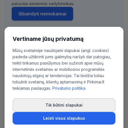
paruošia asmeninis vadybininkas.
Išbandyti nemokamai
Vertiname jūsų privatumą
Daugiau pirkimų iš šios organizacijos:
Mūsų svetainėje naudojami slapukai (angl. cookies)
Anykščių rajono savivaldybės administracija
padeda užtikrinti jums galimybę naršyti dar patogiau,
teikti tinkamus pasiūlymus bei sužinoti apie mūsų
internetinės svetainės ar mobiliosios programėlės
naudotojų elgesį ar tendencijas. Tai leidžia toliau
tobulinti svetainę, klientų aptarnavimą ir Pirkimai.lt
teikiamas paslaugas.
Privatumo politika
Tik būtini slapukai
Leisti visus slapukus