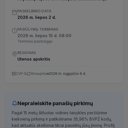
PASKELBIMO DATA
2026 m. liepos 2 d.
PASIŪLYMŲ TERMINAS
2026 m. liepos 15 d. 08:00
Terminas pasibaigęs
REGIONAS
Utenos apskritis
CVP IS
Atnaujinta
2026 m. rugpjūčio 6 d.
Nepraleiskite panašių pirkimų
Pagal 15 metų šlifuotas vidines taisykles peržiūrime
kiekvieną pirkimą ir patiksliname 35,96% BVPŽ kodų,
kad aktualūs skelbimai tikrai pasiektų jūsų įmonę. Profilį