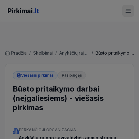
Pirkimai
.lt
Pradžia
/
Skelbimai
/
Anykščių rajono savivaldybės administracija
/
Būsto pritaikymo darbai (neįgaliesiems)
Viešasis pirkimas
Pasibaigęs
Būsto pritaikymo darbai
(neįgaliesiems)
-
viešasis
pirkimas
PERKANČIOJI ORGANIZACIJA
Anykščių rajono savivaldybės administracija