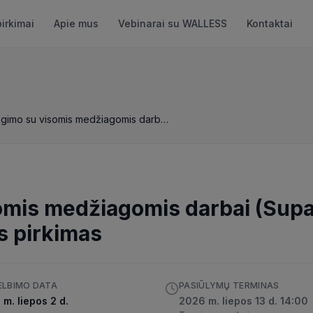
pirkimai
Apie mus
Vebinarai su WALLESS
Kontaktai
Atramų įrengimo su visomis medžiagomis darbai (Supaprastintas Atviras konkursas VA)
omis medžiagomis darbai (Supa
s pirkimas
ELBIMO DATA
PASIŪLYMŲ TERMINAS
m. liepos 2 d.
2026 m. liepos 13 d. 14:00