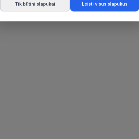
Tik būtini slapukai
Leisti visus slapukus