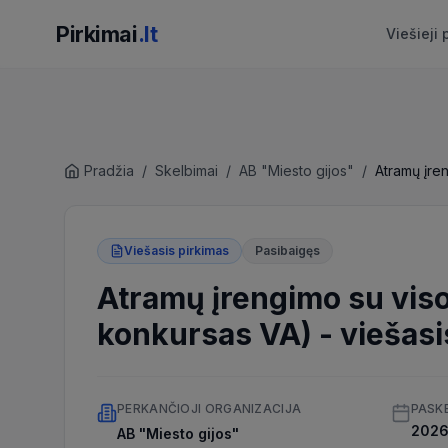
Pirkimai
.lt
Viešieji 
Pradžia
/
Skelbimai
/
AB "Miesto gijos"
/
Viešasis pirkimas
Pasibaigęs
Atramų įrengimo su vis
konkursas VA)
-
viešasi
PERKANČIOJI ORGANIZACIJA
PASK
2026 
AB "Miesto gijos"