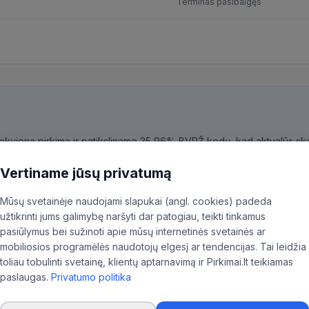
Terminas pasibaigęs
kiekvieną pirkimą ir patiksliname 35,96% BVPŽ kodų, kad aktualūs skel
ninkas.
Vertiname jūsų privatumą
Mūsų svetainėje naudojami slapukai (angl. cookies) padeda
užtikrinti jums galimybę naršyti dar patogiau, teikti tinkamus
pasiūlymus bei sužinoti apie mūsų internetinės svetainės ar
mobiliosios programėlės naudotojų elgesį ar tendencijas. Tai leidžia
toliau tobulinti svetainę, klientų aptarnavimą ir Pirkimai.lt teikiamas
paslaugas.
Privatumo politika