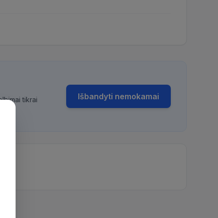
Išbandyti nemokamai
bimai tikrai