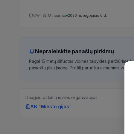
CVP IS
Atnaujinta
2026 m. rugpjūčio 6 d.
Nepraleiskite panašių pirkimų
Pagal 15 metų šlifuotas vidines taisykles peržiūrime 
pasiektų jūsų įmonę. Profilį paruošia asmeninis vadybi
Daugiau pirkimų iš šios organizacijos:
AB "Miesto gijos"