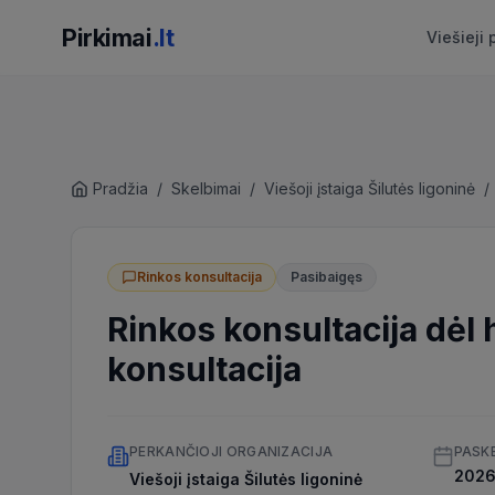
Pirkimai
.lt
Viešieji 
Pradžia
/
Skelbimai
/
Viešoji įstaiga Šilutės ligoninė
/
Rinkos konsultacija
Pasibaigęs
Rinkos konsultacija dėl
konsultacija
PERKANČIOJI ORGANIZACIJA
PASK
2026 
Viešoji įstaiga Šilutės ligoninė