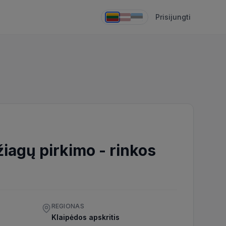
Prisijungti
žiagų pirkimo
-
rinkos
REGIONAS
0
Klaipėdos apskritis