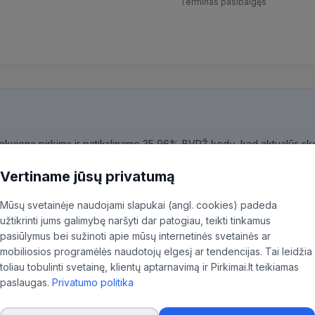
Terminas pasibaigęs
kiekvieną pirkimą ir patiksliname 35,96% BVPŽ kodų, kad aktualūs skel
ninkas.
Vertiname jūsų privatumą
Mūsų svetainėje naudojami slapukai (angl. cookies) padeda
užtikrinti jums galimybę naršyti dar patogiau, teikti tinkamus
pasiūlymus bei sužinoti apie mūsų internetinės svetainės ar
mobiliosios programėlės naudotojų elgesį ar tendencijas. Tai leidžia
toliau tobulinti svetainę, klientų aptarnavimą ir Pirkimai.lt teikiamas
paslaugas.
Privatumo politika