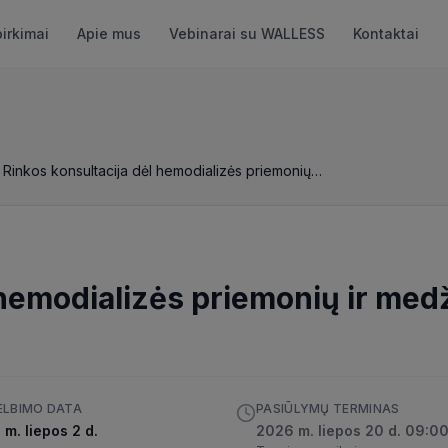
pirkimai
Apie mus
Vebinarai su WALLESS
Kontaktai
Rinkos konsultacija dėl hemodializės priemonių ir medžiagų pirkimo
 hemodializės priemonių ir med
ELBIMO DATA
PASIŪLYMŲ TERMINAS
m. liepos 2 d.
2026 m. liepos 20 d. 09:0