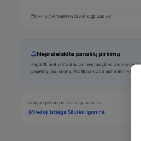
CVP IS
Atnaujinta
2026 m. rugpjūčio 6 d.
Nepraleiskite panašių pirkimų
Pagal 15 metų šlifuotas vidines taisykles peržiūrime 
pasiektų jūsų įmonę. Profilį paruošia asmeninis vadybi
Daugiau pirkimų iš šios organizacijos:
Viešoji įstaiga Šilutės ligoninė