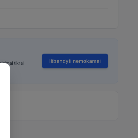
Išbandyti nemokamai
bimai tikrai