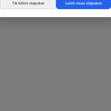
Tik būtini slapukai
Leisti visus slapukus