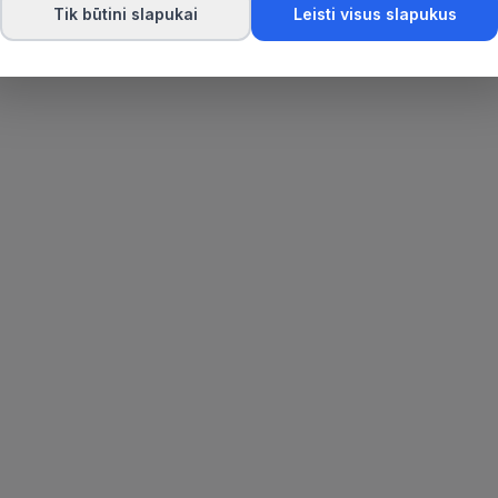
Tik būtini slapukai
Leisti visus slapukus