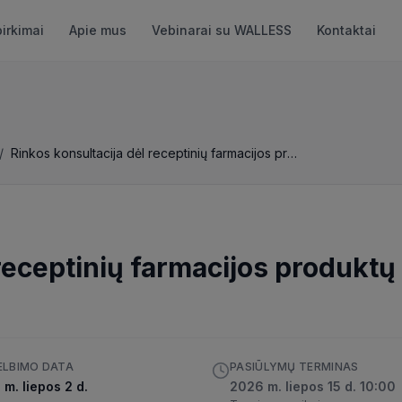
pirkimai
Apie mus
Vebinarai su WALLESS
Kontaktai
/
Rinkos konsultacija dėl receptinių farmacijos produktų pirkimo
 receptinių farmacijos produktų
ELBIMO DATA
PASIŪLYMŲ TERMINAS
m. liepos 2 d.
2026 m. liepos 15 d. 10:00