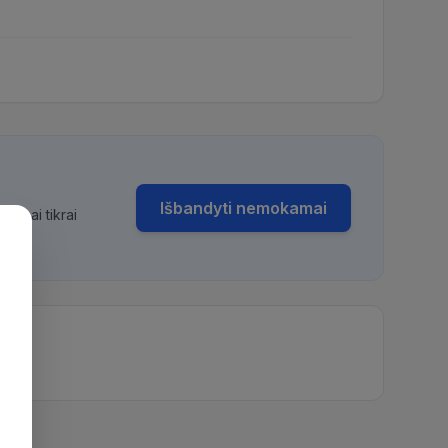
Išbandyti nemokamai
bimai tikrai