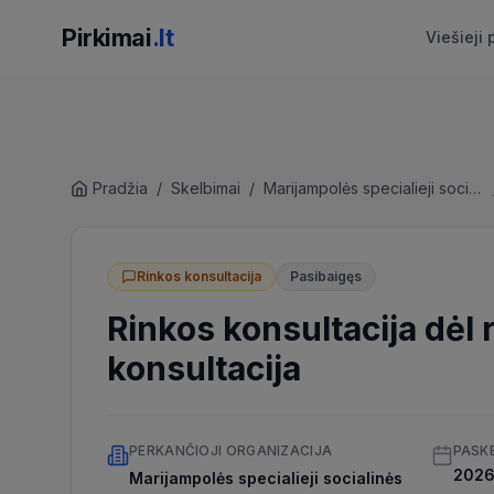
Pirkimai
.lt
Viešieji 
Pradžia
/
Skelbimai
/
Marijampolės specialieji socialinės globos namai
Rinkos konsultacija
Pasibaigęs
Rinkos konsultacija dėl
konsultacija
PERKANČIOJI ORGANIZACIJA
PASK
2026 
Marijampolės specialieji socialinės