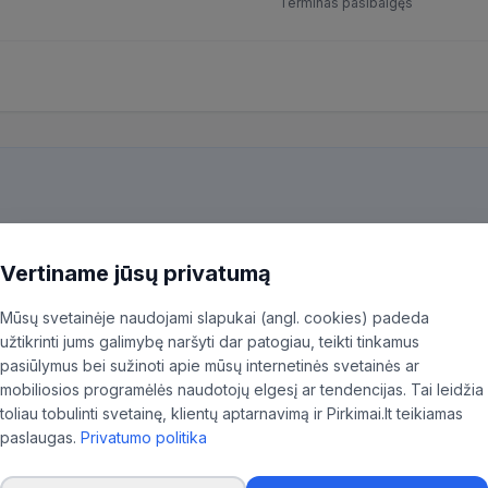
Terminas pasibaigęs
kiekvieną pirkimą ir patiksliname 35,96% BVPŽ kodų, kad aktualūs skel
ninkas.
Vertiname jūsų privatumą
Mūsų svetainėje naudojami slapukai (angl. cookies) padeda
užtikrinti jums galimybę naršyti dar patogiau, teikti tinkamus
pasiūlymus bei sužinoti apie mūsų internetinės svetainės ar
mobiliosios programėlės naudotojų elgesį ar tendencijas. Tai leidžia
namai
toliau tobulinti svetainę, klientų aptarnavimą ir Pirkimai.lt teikiamas
paslaugas.
Privatumo politika