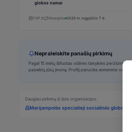
globos namai
CVP IS
Atnaujinta
2026 m. rugpjūčio 7 d.
Nepraleiskite panašių pirkimų
Pagal 15 metų šlifuotas vidines taisykles peržiūrime 
pasiektų jūsų įmonę. Profilį paruošia asmeninis vadybi
Daugiau pirkimų iš šios organizacijos:
Marijampolės specialieji socialinės globos 